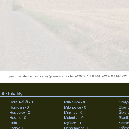
provozovatel serveru -
info@pozemky.cz
- tel: +420 607 688 144, +420 603 147 722
le lokality
Horní Poříčí -
0
Milejovice -
0
Skály 
Hornosín -
0
Miloňovice -
0
Skočic
Hoslovice -
2
Mnichov -
0
Škvoře
Hoštice -
0
Mutěnice -
0
Slaník
Jinín -
1
Myštice -
0
Souse
Kadov -
0
Nebřehovice -
0
Štěcho