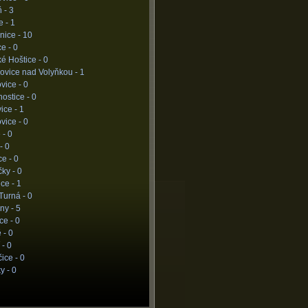
ň -
3
e -
1
nice -
10
ce -
0
ké Hoštice -
0
ovice nad Volyňkou -
1
vice -
0
ostice -
0
ice -
1
vice -
0
 -
0
 -
0
ce -
0
čky -
0
ce -
1
Turná -
0
ny -
5
ce -
0
 -
0
 -
0
ice -
0
y -
0