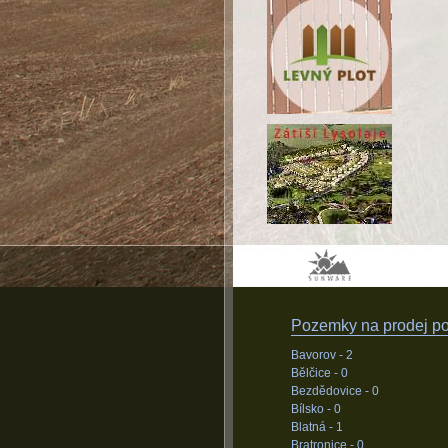
Pozemky na prodej pod
Bavorov -
2
Bělčice -
0
Bezdědovice -
0
Bílsko -
0
Blatná -
1
Bratronice -
0