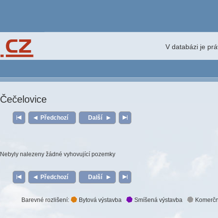
V databázi je pr
Čečelovice
Předchozí
Další
Nebyly nalezeny žádné vyhovující pozemky
Předchozí
Další
Barevné rozlišení:
Bytová výstavba
Smíšená výstavba
Komerčn