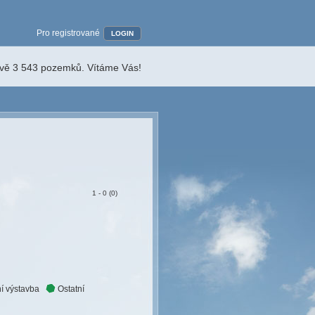
Pro registrované
LOGIN
ávě 3 543 pozemků. Vítáme Vás!
1 - 0 (0)
í výstavba
Ostatní