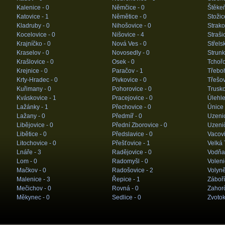
Kalenice -
0
Němčice -
0
Štěke
Katovice -
1
Němětice -
0
Stožic
Kladruby -
0
Nihošovice -
0
Strako
Kocelovice -
0
Nišovice -
4
Straši
Krajníčko -
0
Nová Ves -
0
Střels
Kraselov -
0
Novosedly -
0
Strunk
Krašlovice -
0
Osek -
0
Tchořo
Krejnice -
0
Paračov -
1
Třeboh
Krty-Hradec -
0
Pivkovice -
0
Třešov
Kuřimany -
0
Pohorovice -
0
Trusko
Kváskovice -
1
Pracejovice -
0
Úlehle
Lažánky -
1
Přechovice -
0
Únice
Lažany -
0
Předmíř -
0
Uzeni
Libějovice -
0
Přední Zborovice -
0
Uzeni
Libětice -
0
Předslavice -
0
Vacovi
Litochovice -
0
Přešťovice -
1
Velká 
Lnáře -
3
Radějovice -
0
Vodňa
Lom -
0
Radomyšl -
0
Voleni
Mačkov -
0
Radošovice -
2
Volyně
Malenice -
3
Řepice -
1
Záboří
Mečichov -
0
Rovná -
0
Zahorč
Měkynec -
0
Sedlice -
0
Zvotok