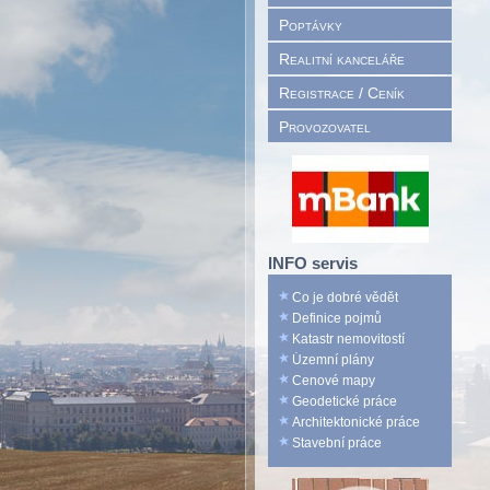
Poptávky
Realitní kanceláře
Registrace / Ceník
Provozovatel
INFO servis
Co je dobré vědět
Definice pojmů
Katastr nemovitostí
Územní plány
Cenové mapy
Geodetické práce
Architektonické práce
Stavební práce