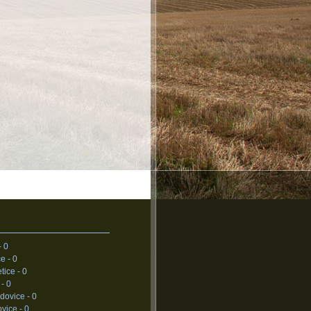
-
0
e -
0
tice -
0
 -
0
dovice -
0
vice -
0