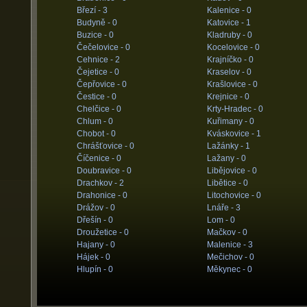
Březí -
3
Kalenice -
0
Budyně -
0
Katovice -
1
Buzice -
0
Kladruby -
0
Čečelovice -
0
Kocelovice -
0
Cehnice -
2
Krajníčko -
0
Čejetice -
0
Kraselov -
0
Čepřovice -
0
Krašlovice -
0
Čestice -
0
Krejnice -
0
Chelčice -
0
Krty-Hradec -
0
Chlum -
0
Kuřimany -
0
Chobot -
0
Kváskovice -
1
Chrášťovice -
0
Lažánky -
1
Číčenice -
0
Lažany -
0
Doubravice -
0
Libějovice -
0
Drachkov -
2
Libětice -
0
Drahonice -
0
Litochovice -
0
Drážov -
0
Lnáře -
3
Dřešín -
0
Lom -
0
Droužetice -
0
Mačkov -
0
Hajany -
0
Malenice -
3
Hájek -
0
Mečichov -
0
Hlupín -
0
Měkynec -
0