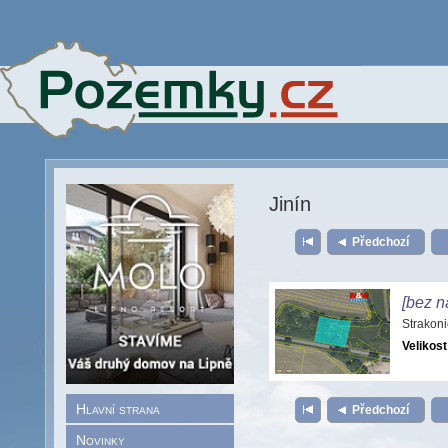
Jinín
Předchozí
[bez n
Strakon
Velikost
Hlavní strana
Předchozí
Novinky