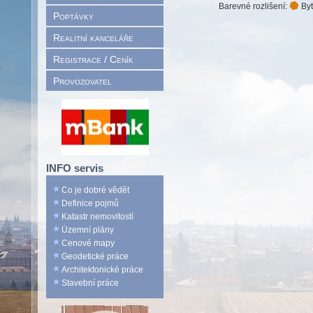
Barevné rozlišení:
Byt
Poptávky
Realitní kanceláře
Registrace / Ceník
Provozovatel
INFO servis
Co je dobré vědět
Definice pojmů
Katastr nemovitostí
Územní plány
Cenové mapy
Geodetické práce
Architektonické práce
Stavební práce