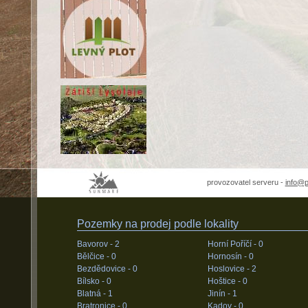
provozovatel serveru -
info@
Pozemky na prodej podle lokality
Bavorov -
2
Horní Poříčí -
0
Bělčice -
0
Hornosín -
0
Bezdědovice -
0
Hoslovice -
2
Bílsko -
0
Hoštice -
0
Blatná -
1
Jinín -
1
Bratronice -
0
Kadov -
0