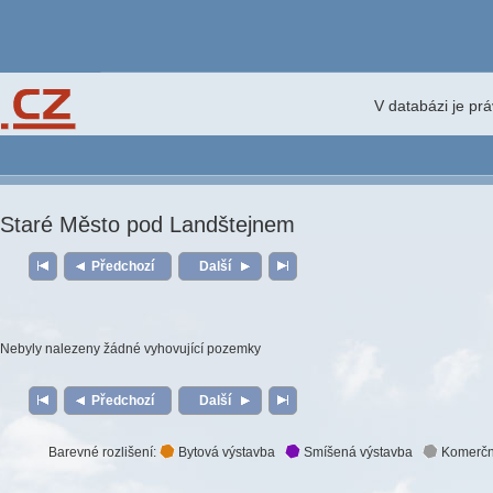
V databázi je pr
Staré Město pod Landštejnem
Předchozí
Další
Nebyly nalezeny žádné vyhovující pozemky
Předchozí
Další
Barevné rozlišení:
Bytová výstavba
Smíšená výstavba
Komerčn