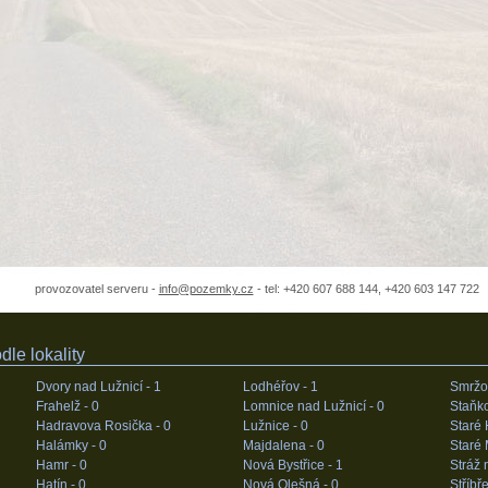
provozovatel serveru -
info@pozemky.cz
- tel: +420 607 688 144, +420 603 147 722
le lokality
Dvory nad Lužnicí -
1
Lodhéřov -
1
Smržo
Frahelž -
0
Lomnice nad Lužnicí -
0
Staňk
Hadravova Rosička -
0
Lužnice -
0
Staré 
Halámky -
0
Majdalena -
0
Staré
Hamr -
0
Nová Bystřice -
1
Stráž 
Hatín -
0
Nová Olešná -
0
Stříbř