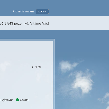
Pro registrované
LOGIN
ávě 3 543 pozemků. Vítáme Vás!
1 - 0 (0)
í výstavba
Ostatní