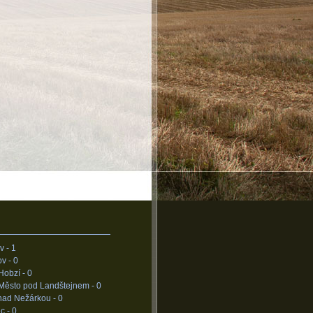
v -
1
ov -
0
Hobzí -
0
 Město pod Landštejnem -
0
nad Nežárkou -
0
ec -
0