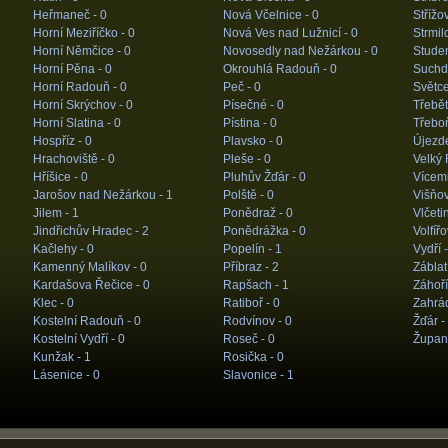
Heřmaneč -
0
Nová Včelnice -
0
Střížo
Horní Meziříčko -
0
Nová Ves nad Lužnicí -
0
Strmil
Horní Němčice -
0
Novosedly nad Nežárkou -
0
Stude
Horní Pěna -
0
Okrouhlá Radouň -
0
Suchdo
Horní Radouň -
0
Peč -
0
Světce
Horní Skrýchov -
0
Písečné -
0
Třebět
Horní Slatina -
0
Pístina -
0
Třebo
Hospříz -
0
Plavsko -
0
Újezd
Hrachoviště -
0
Pleše -
0
Velký 
Hříšice -
0
Pluhův Žďár -
0
Vícemi
Jarošov nad Nežárkou -
1
Polště -
0
Višňo
Jilem -
1
Ponědraž -
0
Vlčeti
Jindřichův Hradec -
2
Ponědrážka -
0
Volfířo
Kačlehy -
0
Popelín -
1
Vydří 
Kamenný Malíkov -
0
Příbraz -
2
Záblat
Kardašova Řečice -
0
Rapšach -
1
Záhoří
Klec -
0
Ratiboř -
0
Zahrá
Kostelní Radouň -
0
Rodvínov -
0
Žďár -
Kostelní Vydří -
0
Roseč -
0
Župan
Kunžak -
1
Rosička -
0
Lásenice -
0
Slavonice -
1