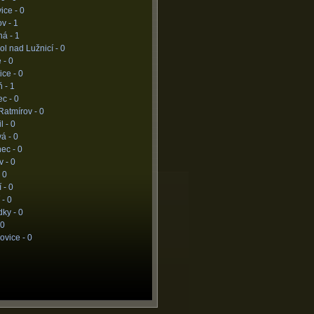
vice -
0
ov -
1
ná -
1
l nad Lužnicí -
0
 -
0
ice -
0
ň -
1
ec -
0
Ratmírov -
0
l -
0
vá -
0
nec -
0
v -
0
-
0
í -
0
 -
0
dky -
0
0
ovice -
0