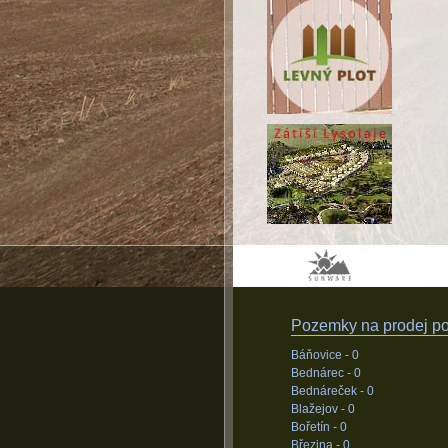
Pozemky na prodej pod
Báňovice -
0
Bednárec -
0
Bednáreček -
0
Blažejov -
0
Bořetín -
0
Březina -
0