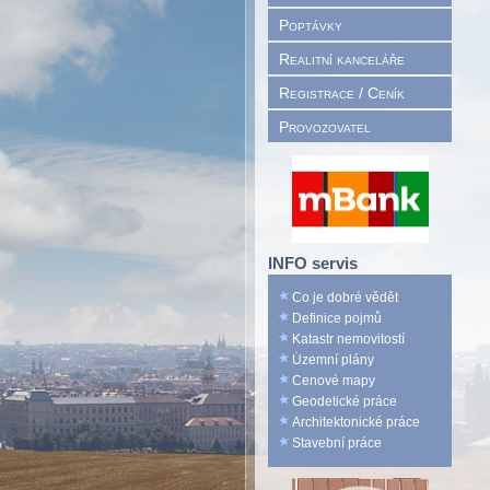
Poptávky
Realitní kanceláře
Registrace / Ceník
Provozovatel
INFO servis
Co je dobré vědět
Definice pojmů
Katastr nemovitostí
Územní plány
Cenové mapy
Geodetické práce
Architektonické práce
Stavební práce