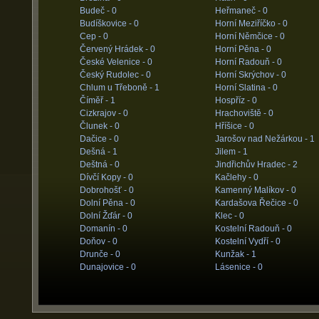
Budeč -
0
Heřmaneč -
0
Budíškovice -
0
Horní Meziříčko -
0
Cep -
0
Horní Němčice -
0
Červený Hrádek -
0
Horní Pěna -
0
České Velenice -
0
Horní Radouň -
0
Český Rudolec -
0
Horní Skrýchov -
0
Chlum u Třeboně -
1
Horní Slatina -
0
Číměř -
1
Hospříz -
0
Cizkrajov -
0
Hrachoviště -
0
Člunek -
0
Hříšice -
0
Dačice -
0
Jarošov nad Nežárkou -
1
Dešná -
1
Jilem -
1
Deštná -
0
Jindřichův Hradec -
2
Dívčí Kopy -
0
Kačlehy -
0
Dobrohošť -
0
Kamenný Malíkov -
0
Dolní Pěna -
0
Kardašova Řečice -
0
Dolní Žďár -
0
Klec -
0
Domanín -
0
Kostelní Radouň -
0
Doňov -
0
Kostelní Vydří -
0
Drunče -
0
Kunžak -
1
Dunajovice -
0
Lásenice -
0