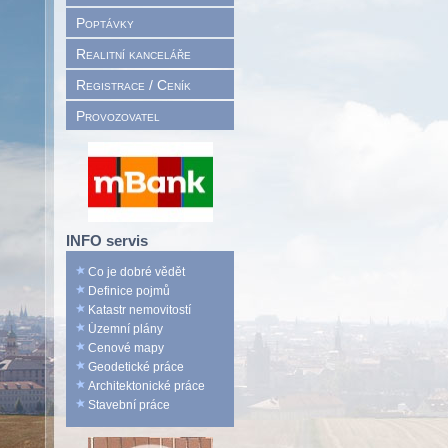
Poptávky
Realitní kanceláře
Registrace / Ceník
Provozovatel
INFO servis
Co je dobré vědět
Definice pojmů
Katastr nemovitostí
Územní plány
Cenové mapy
Geodetické práce
Architektonické práce
Stavební práce