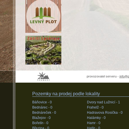
provozovatel serveru -
info@
Pozemky na prodej podle lokality
Báňovice -
0
Dvory nad Lužnicí -
1
Bednárec -
0
Frahelž -
0
Bednáreček -
0
Hadravova Rosička -
0
Blažejov -
0
Halámky -
0
Bořetín -
0
Hamr -
0
Březina -
0
Hatín -
0