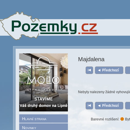
Majdalena
Předchozí
Nebyly nalezeny žádné vyhovují
Předchozí
Hlavní strana
Barevné rozlišení:
Byt
Novinky