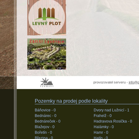
provozovatel serveru -
info@
Pozemky na prodej podle lokality
Báňovice -
0
Dvory nad Lužnicí -
1
Bednárec -
0
Frahelž -
0
Bednáreček -
0
Hadravova Rosička -
0
Blažejov -
0
Halámky -
0
Bořetín -
0
Hamr -
0
Březina -
0
Hatín -
0