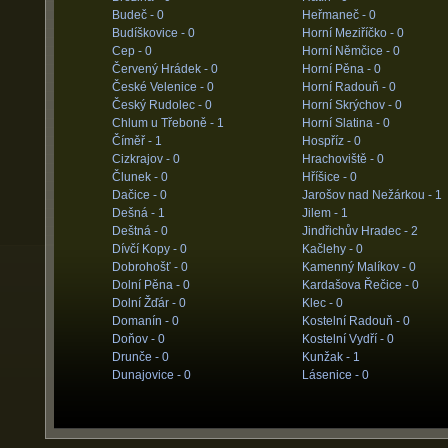
Budeč -
0
Heřmaneč -
0
Budíškovice -
0
Horní Meziříčko -
0
Cep -
0
Horní Němčice -
0
Červený Hrádek -
0
Horní Pěna -
0
České Velenice -
0
Horní Radouň -
0
Český Rudolec -
0
Horní Skrýchov -
0
Chlum u Třeboně -
1
Horní Slatina -
0
Číměř -
1
Hospříz -
0
Cizkrajov -
0
Hrachoviště -
0
Člunek -
0
Hříšice -
0
Dačice -
0
Jarošov nad Nežárkou -
1
Dešná -
1
Jilem -
1
Deštná -
0
Jindřichův Hradec -
2
Dívčí Kopy -
0
Kačlehy -
0
Dobrohošť -
0
Kamenný Malíkov -
0
Dolní Pěna -
0
Kardašova Řečice -
0
Dolní Žďár -
0
Klec -
0
Domanín -
0
Kostelní Radouň -
0
Doňov -
0
Kostelní Vydří -
0
Drunče -
0
Kunžak -
1
Dunajovice -
0
Lásenice -
0