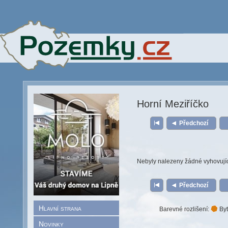
Horní Meziříčko
Předchozí
Nebyly nalezeny žádné vyhovují
Předchozí
Hlavní strana
Barevné rozlišení:
Byt
Novinky