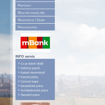
Poptávky
Realitní kanceláře
Registrace / Ceník
Provozovatel
INFO servis
Co je dobré vědět
Definice pojmů
Katastr nemovitostí
Územní plány
Cenové mapy
Geodetické práce
Architektonické práce
Stavební práce