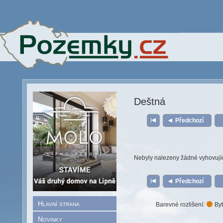
Deštná
Předchozí
Nebyly nalezeny žádné vyhovují
Předchozí
Hlavní strana
Barevné rozlišení:
Byt
Novinky