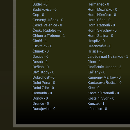
Budeč -
0
Heřmaneč -
0
Budíškovice -
0
Horní Meziříčko -
0
Cep -
0
Horní Němčice -
0
Červený Hrádek -
0
Horní Pěna -
0
České Velenice -
0
Horní Radouň -
0
Český Rudolec -
0
Horní Skrýchov -
0
Chlum u Třeboně -
1
Horní Slatina -
0
Číměř -
1
Hospříz -
0
Cizkrajov -
0
Hrachoviště -
0
Člunek -
0
Hříšice -
0
Dačice -
0
Jarošov nad Nežárkou -
1
Dešná -
1
Jilem -
1
Deštná -
0
Jindřichův Hradec -
2
Dívčí Kopy -
0
Kačlehy -
0
Dobrohošť -
0
Kamenný Malíkov -
0
Dolní Pěna -
0
Kardašova Řečice -
0
Dolní Žďár -
0
Klec -
0
Domanín -
0
Kostelní Radouň -
0
Doňov -
0
Kostelní Vydří -
0
Drunče -
0
Kunžak -
1
Dunajovice -
0
Lásenice -
0