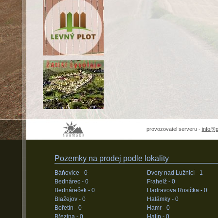
provozovatel serveru -
info@
Pozemky na prodej podle lokality
Báňovice -
0
Dvory nad Lužnicí -
1
Bednárec -
0
Frahelž -
0
Bednáreček -
0
Hadravova Rosička -
0
Blažejov -
0
Halámky -
0
Bořetín -
0
Hamr -
0
Březina -
0
Hatín -
0