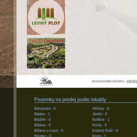
provozovatel serveru -
info@
Pozemky na prodej podle lokality
Bitozeves -
0
Hřivice -
0
Blatno -
1
Jimlín -
0
Blažim -
0
Koštice -
1
Blšany -
0
Kozly -
0
Blšany u Loun -
0
Krásný Dvůr -
0
Brodec -
0
Kryry -
1