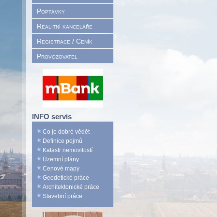
Poptávky
Realitní kanceláře
Registrace / Ceník
Provozovatel
INFO servis
Co je dobré vědět
Definice pojmů
Katastr nemovitostí
Územní plány
Cenové mapy
Geodetické práce
Architektonické práce
Stavební práce