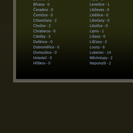
Břvany -
0
Lenešice -
1
Čeradice -
0
Libčeves -
0
Černčice -
0
Liběšice -
0
Chlumčany -
2
Libočany -
0
Chožov -
2
Libořice -
0
Chraberce -
0
Lipno -
1
Citoliby -
3
Lišany -
0
Deštnice -
0
Líšťany -
2
Dobroměřice -
0
Louny -
6
Domoušice -
0
Lubenec -
14
Holedeč -
0
Měcholupy -
2
Hříškov -
0
Nepomyšl -
2