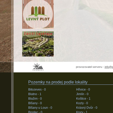
provozovatel serveru -
info@
Pozemky na prodej podle lokality
Bitozeves -
0
Hřivice -
0
Blatno -
1
Jimlín -
0
Blažim -
0
Koštice -
1
Blšany -
0
Kozly -
0
Blšany u Loun -
0
Krásný Dvůr -
0
Brodec -
0
Kryry -
1