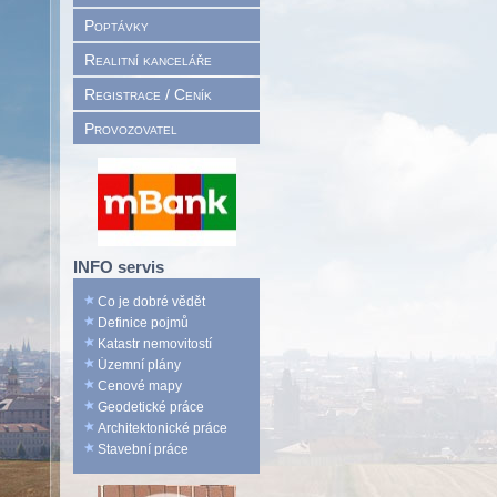
Poptávky
Realitní kanceláře
Registrace / Ceník
Provozovatel
INFO servis
Co je dobré vědět
Definice pojmů
Katastr nemovitostí
Územní plány
Cenové mapy
Geodetické práce
Architektonické práce
Stavební práce