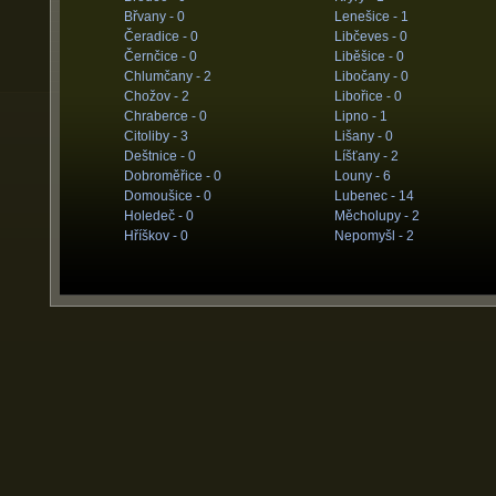
Břvany -
0
Lenešice -
1
Čeradice -
0
Libčeves -
0
Černčice -
0
Liběšice -
0
Chlumčany -
2
Libočany -
0
Chožov -
2
Libořice -
0
Chraberce -
0
Lipno -
1
Citoliby -
3
Lišany -
0
Deštnice -
0
Líšťany -
2
Dobroměřice -
0
Louny -
6
Domoušice -
0
Lubenec -
14
Holedeč -
0
Měcholupy -
2
Hříškov -
0
Nepomyšl -
2