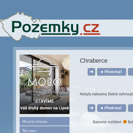
Chraberce
Předchozí
Nebyly nalezeny žádné vyhovují
Předchozí
Hlavní strana
Barevné rozlišení:
Byt
Novinky