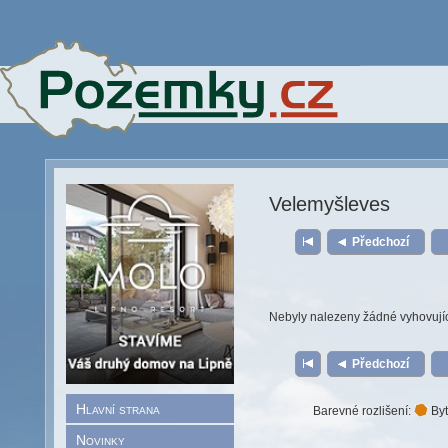
Velemyšleves
Předchozí
Nebyly nalezeny žádné vyhovují
Předchozí
Hlavní strana
Barevné rozlišení:
Byt
Novinky