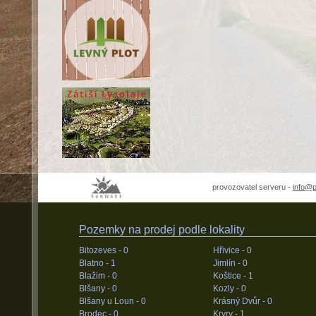
provozovatel serveru -
info@
Pozemky na prodej podle lokality
Bitozeves -
0
Hřivice -
0
Blatno -
1
Jimlín -
0
Blažim -
0
Koštice -
1
Blšany -
0
Kozly -
0
Blšany u Loun -
0
Krásný Dvůr -
0
Brodec -
0
Kryry -
1