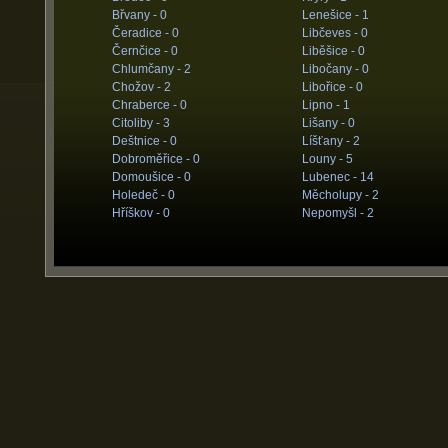
Břvany -
0
Lenešice -
1
Čeradice -
0
Libčeves -
0
Černčice -
0
Liběšice -
0
Chlumčany -
2
Libočany -
0
Chožov -
2
Libořice -
0
Chraberce -
0
Lipno -
1
Citoliby -
3
Lišany -
0
Deštnice -
0
Líšťany -
2
Dobroměřice -
0
Louny -
5
Domoušice -
0
Lubenec -
14
Holedeč -
0
Měcholupy -
2
Hříškov -
0
Nepomyšl -
2