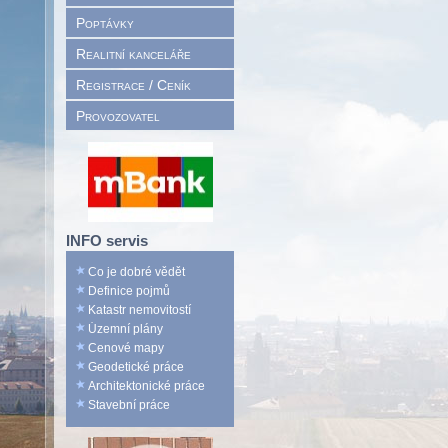
Poptávky
Realitní kanceláře
Registrace / Ceník
Provozovatel
INFO servis
Co je dobré vědět
Definice pojmů
Katastr nemovitostí
Územní plány
Cenové mapy
Geodetické práce
Architektonické práce
Stavební práce