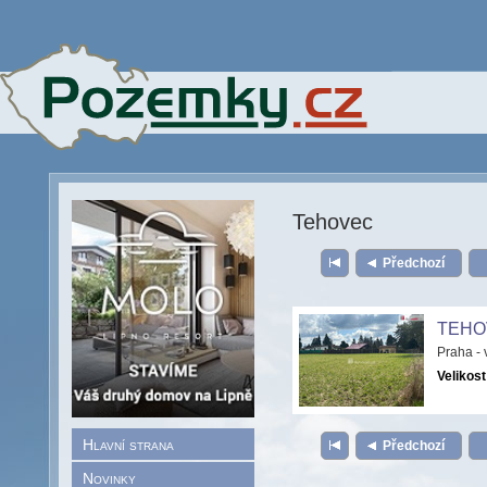
Tehovec
Předchozí
TEHO
Praha -
Velikost
Hlavní strana
Předchozí
Novinky