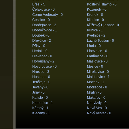
Březí -
5
Kostelní Hlavno -
0
Čelákovice -
0
Kozojedy -
0
Černé Voděrady -
0
Křenek -
0
Čestlice -
0
Křenice -
0
Dobřejovice -
2
Křížkový Újezdec -
0
Dobročovice -
1
Kunice -
1
Doubek -
0
Květnice -
2
Dřevčice -
2
Lázně Toušeň -
0
Dřísy -
0
Lhota -
0
Herink -
0
Líbeznice -
0
Hlavenec -
0
Louňovice -
0
Horoušany -
2
Máslovice -
0
Hovorčovice -
0
Měšice -
0
Hrusice -
3
Mirošovice -
0
Husinec -
0
Mnichovice -
1
Jenštejn -
0
Mochov -
1
Jevany -
0
Modletice -
0
Jirny -
0
Mratín -
0
Kaliště -
0
Mukařov -
0
Kamenice -
1
Nehvizdy -
0
Káraný -
1
Nová Ves -
0
Klecany -
1
Nový Vestec -
0