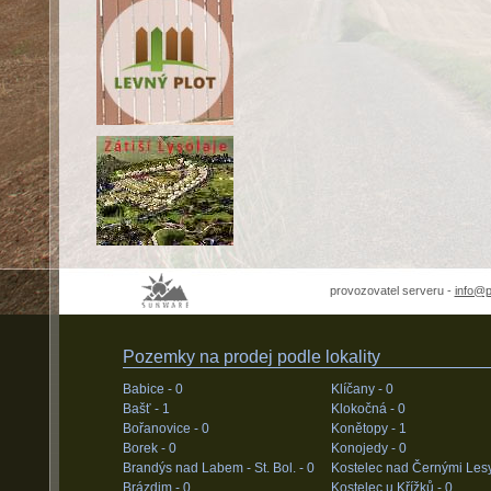
provozovatel serveru -
info@
Pozemky na prodej podle lokality
Babice -
0
Klíčany -
0
Bašť -
1
Klokočná -
0
Bořanovice -
0
Konětopy -
1
Borek -
0
Konojedy -
0
Brandýs nad Labem - St. Bol. -
0
Kostelec nad Černými Les
Brázdim -
0
Kostelec u Křížků -
0