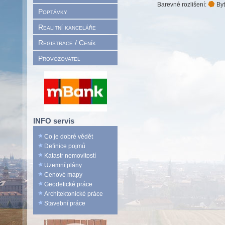
Barevné rozlišení:
Byt
Poptávky
Realitní kanceláře
Registrace / Ceník
Provozovatel
INFO servis
Co je dobré vědět
Definice pojmů
Katastr nemovitostí
Územní plány
Cenové mapy
Geodetické práce
Architektonické práce
Stavební práce