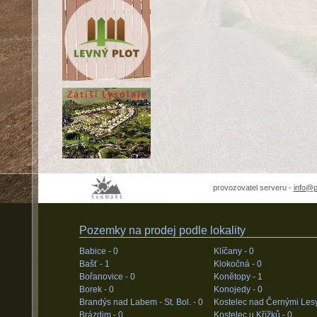
provozovatel serveru -
info@
Pozemky na prodej podle lokality
Babice -
0
Klíčany -
0
Bašť -
1
Klokočná -
0
Bořanovice -
0
Konětopy -
1
Borek -
0
Konojedy -
0
Brandýs nad Labem - St. Bol. -
0
Kostelec nad Černými Les
Brázdim -
0
Kostelec u Křížků -
0