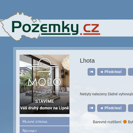
Lhota
Předchozí
Nebyly nalezeny žádné vyhovují
Předchozí
Hlavní strana
Barevné rozlišení:
Byt
Novinky