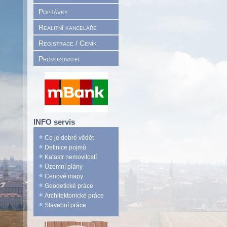
Poptávky
Realitní kanceláře
Registrace / Ceník
Provozovatel
INFO servis
Co je dobré vědět
Definice pojmů
Katastr nemovitostí
Územní plány
Cenové mapy
Geodetické práce
Architektonické práce
Stavební práce