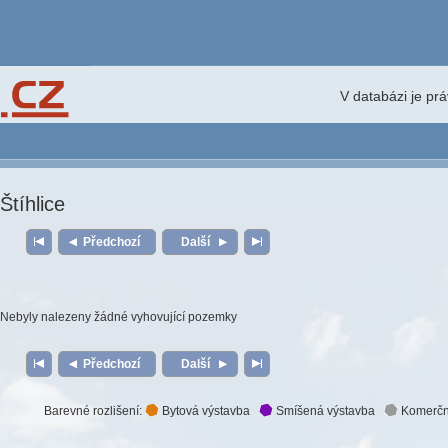
V databázi je pr
Štíhlice
Předchozí
Další
Nebyly nalezeny žádné vyhovující pozemky
Předchozí
Další
Barevné rozlišení:
Bytová výstavba
Smíšená výstavba
Komerčn