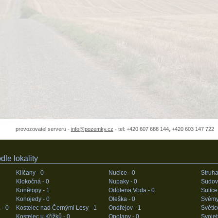
provozovatel serveru -
info@pozemky.cz
- tel: +420 607 688 144, +420 603 147 722
le lokality
Klíčany -
0
Nucice -
0
Struha
Klokočná -
0
Nupaky -
0
Sudov
Konětopy -
1
Odolena Voda -
0
Sulice
Konojedy -
0
Oleška -
0
Svémy
 -
0
Kostelec nad Černými Lesy -
1
Ondřejov -
1
Světic
Kostelec u Křížků -
0
Opolany -
0
Svojet