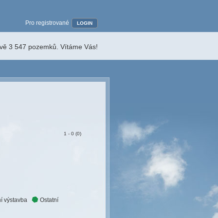
Pro registrované
LOGIN
ávě 3 547 pozemků. Vítáme Vás!
1 - 0 (0)
í výstavba
Ostatní