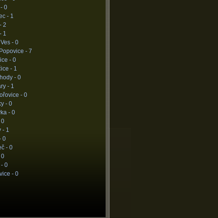
 -
0
ec -
1
-
2
-
1
 Ves -
0
Popovice -
7
ice -
0
ice -
1
hody -
0
ry -
1
ořovice -
0
y -
0
ka -
0
-
0
 -
1
-
0
eč -
0
-
0
 -
0
vice -
0