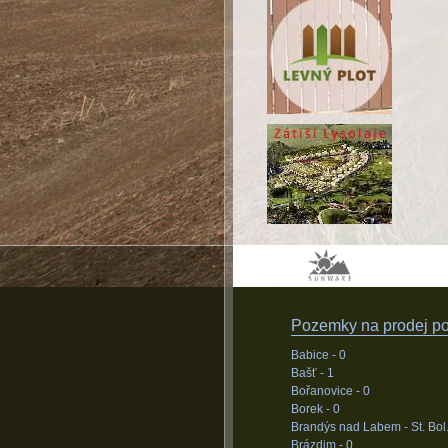
Pozemky na prodej pod
Babice -
0
Bašť -
1
Bořanovice -
0
Borek -
0
Brandýs nad Labem - St. Bol.
Brázdim -
0