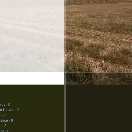
řov -
0
o Hlavno -
0
 -
0
slice -
0
e -
0
ice -
0