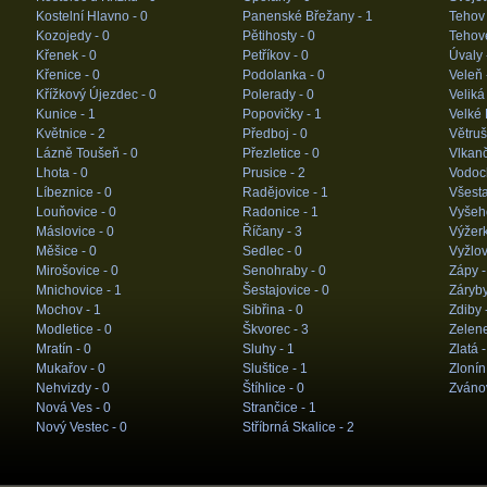
Kostelní Hlavno -
0
Panenské Břežany -
1
Tehov
Kozojedy -
0
Pětihosty -
0
Tehov
Křenek -
0
Petříkov -
0
Úvaly 
Křenice -
0
Podolanka -
0
Veleň 
Křížkový Újezdec -
0
Polerady -
0
Veliká
Kunice -
1
Popovičky -
1
Velké 
Květnice -
2
Předboj -
0
Větruš
Lázně Toušeň -
0
Přezletice -
0
Vlkanč
Lhota -
0
Prusice -
2
Vodoc
Líbeznice -
0
Radějovice -
1
Všesta
Louňovice -
0
Radonice -
1
Vyšeh
Máslovice -
0
Říčany -
3
Výžerk
Měšice -
0
Sedlec -
0
Vyžlov
Mirošovice -
0
Senohraby -
0
Zápy 
Mnichovice -
1
Šestajovice -
0
Záryby
Mochov -
1
Sibřina -
0
Zdiby 
Modletice -
0
Škvorec -
3
Zelen
Mratín -
0
Sluhy -
1
Zlatá 
Mukařov -
0
Sluštice -
1
Zlonín
Nehvizdy -
0
Štíhlice -
0
Zváno
Nová Ves -
0
Strančice -
1
Nový Vestec -
0
Stříbrná Skalice -
2