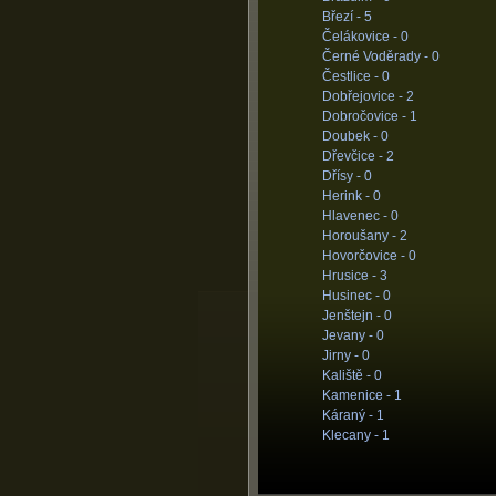
Březí -
5
Čelákovice -
0
Černé Voděrady -
0
Čestlice -
0
Dobřejovice -
2
Dobročovice -
1
Doubek -
0
Dřevčice -
2
Dřísy -
0
Herink -
0
Hlavenec -
0
Horoušany -
2
Hovorčovice -
0
Hrusice -
3
Husinec -
0
Jenštejn -
0
Jevany -
0
Jirny -
0
Kaliště -
0
Kamenice -
1
Káraný -
1
Klecany -
1