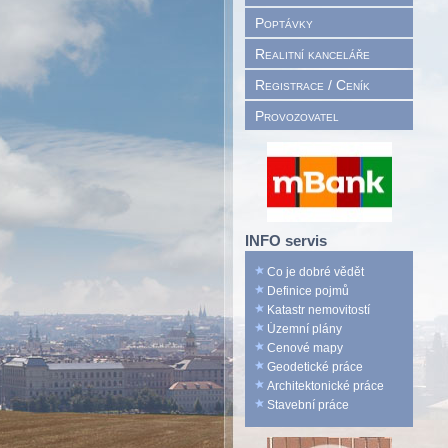
Poptávky
Realitní kanceláře
Registrace / Ceník
Provozovatel
INFO servis
Co je dobré vědět
Definice pojmů
Katastr nemovitostí
Územní plány
Cenové mapy
Geodetické práce
Architektonické práce
Stavební práce