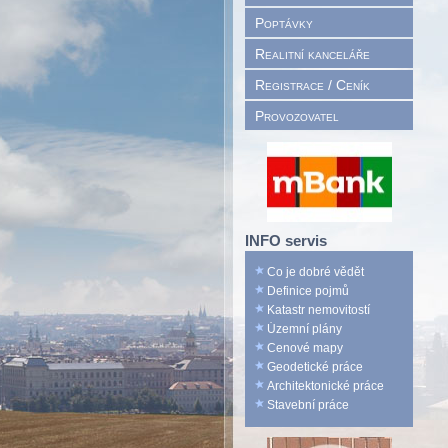
Poptávky
Realitní kanceláře
Registrace / Ceník
Provozovatel
INFO servis
Co je dobré vědět
Definice pojmů
Katastr nemovitostí
Územní plány
Cenové mapy
Geodetické práce
Architektonické práce
Stavební práce