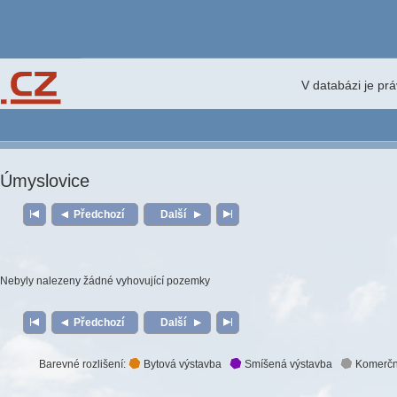
V databázi je pr
Úmyslovice
Předchozí
Další
Nebyly nalezeny žádné vyhovující pozemky
Předchozí
Další
Barevné rozlišení:
Bytová výstavba
Smíšená výstavba
Komerčn