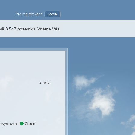
Pro registrované
LOGIN
ávě 3 547 pozemků. Vítáme Vás!
1 - 0 (0)
í výstavba
Ostatní