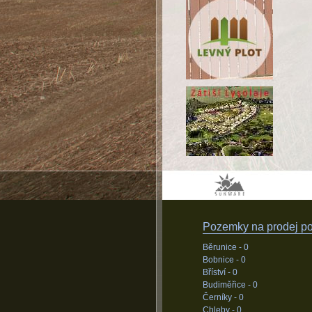
Pozemky na prodej pod
Běrunice -
0
Bobnice -
0
Bříství -
0
Budiměřice -
0
Černíky -
0
Chleby -
0