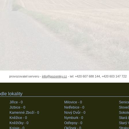
provozovatel serveru -
info@pozemky.cz
- tel: +420 607 688 144, +420 603 147 722
le lokality
Jiřice -
0
Milovice -
0
Senic
Jizbice -
0
Netřebice -
0
Sloveč
Kamenné Zboží -
0
Nový Dvůr -
0
Sokol
Kněžice -
0
Nymburk -
0
Stará 
Kněžičky -
0
Odřepsy -
0
Starý 
Kolaje -
0
Okřínek -
0
Straky