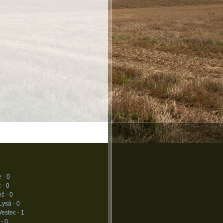
e -
0
 -
0
eč -
0
Lysá -
0
Vestec -
1
 -
0