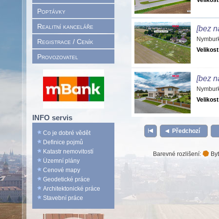
Velikost
Poptávky
Realitní kanceláře
[bez n
Nymburk
Registrace / Ceník
Velikost
Provozovatel
[bez n
Nymburk
Velikost
INFO servis
Předchozí
Co je dobré vědět
Definice pojmů
Katastr nemovitostí
Barevné rozlišení:
Byt
Územní plány
Cenové mapy
Geodetické práce
Architektonické práce
Stavební práce