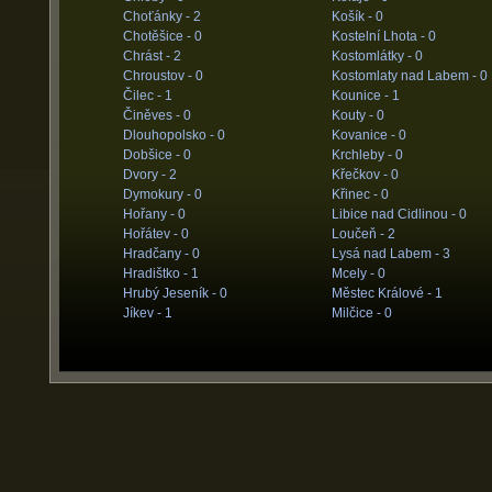
Choťánky -
2
Košík -
0
Chotěšice -
0
Kostelní Lhota -
0
Chrást -
2
Kostomlátky -
0
Chroustov -
0
Kostomlaty nad Labem -
0
Čilec -
1
Kounice -
1
Činěves -
0
Kouty -
0
Dlouhopolsko -
0
Kovanice -
0
Dobšice -
0
Krchleby -
0
Dvory -
2
Křečkov -
0
Dymokury -
0
Křinec -
0
Hořany -
0
Libice nad Cidlinou -
0
Hořátev -
0
Loučeň -
2
Hradčany -
0
Lysá nad Labem -
3
Hradištko -
1
Mcely -
0
Hrubý Jeseník -
0
Městec Králové -
1
Jíkev -
1
Milčice -
0