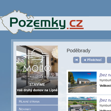
Poděbrady
Předchozí
[bez n
Nymburk
Velikost
[bez n
Hlavní strana
Nymburk
Novinky