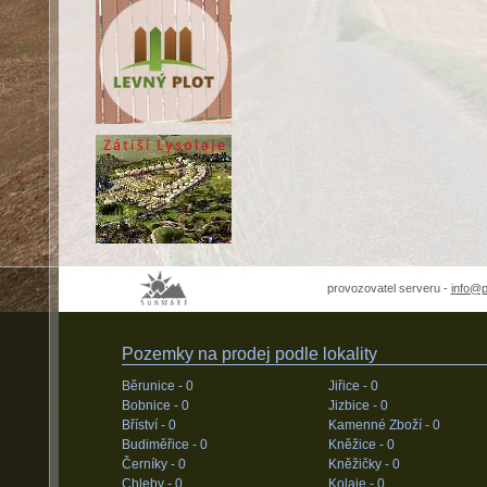
provozovatel serveru -
info@
Pozemky na prodej podle lokality
Běrunice -
0
Jiřice -
0
Bobnice -
0
Jizbice -
0
Bříství -
0
Kamenné Zboží -
0
Budiměřice -
0
Kněžice -
0
Černíky -
0
Kněžičky -
0
Chleby -
0
Kolaje -
0