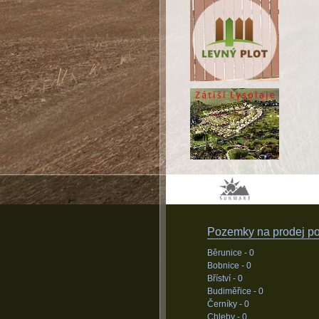
Pozemky na prodej pod
Běrunice -
0
Bobnice -
0
Bříství -
0
Budiměřice -
0
Černíky -
0
Chleby -
0