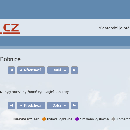
V databázi je pr
Bobnice
Předchozí
Další
Nebyly nalezeny žádné vyhovující pozemky
Předchozí
Další
Barevné rozlišení:
Bytová výstavba
Smíšená výstavba
Komerčn