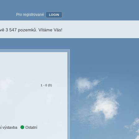
Pro registrované
LOGIN
ávě 3 547 pozemků. Vítáme Vás!
1 - 0 (0)
í výstavba
Ostatní