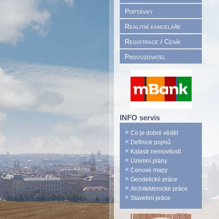
Poptávky
Realitní kanceláře
Registrace / Ceník
Provozovatel
INFO servis
Co je dobré vědět
Definice pojmů
Katastr nemovitostí
Územní plány
Cenové mapy
Geodetické práce
Architektonické práce
Stavební práce