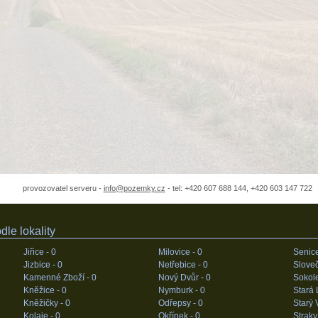
provozovatel serveru -
info@pozemky.cz
- tel: +420 607 688 144, +420 603 147 722
le lokality
Jiřice -
0
Milovice -
0
Senic
Jizbice -
0
Netřebice -
0
Sloveč
Kamenné Zboží -
0
Nový Dvůr -
0
Sokol
Kněžice -
0
Nymburk -
0
Stará 
Kněžičky -
0
Odřepsy -
0
Starý 
Kolaje -
0
Okřínek -
0
Straky