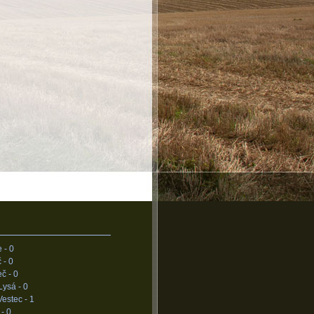
e -
0
 -
0
eč -
0
Lysá -
0
Vestec -
1
 -
0