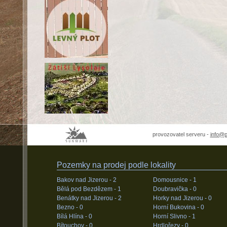
provozovatel serveru -
info@
Pozemky na prodej podle lokality
Bakov nad Jizerou -
2
Domousnice -
1
Bělá pod Bezdězem -
1
Doubravička -
0
Benátky nad Jizerou -
2
Horky nad Jizerou -
0
Bezno -
0
Horní Bukovina -
0
Bílá Hlína -
0
Horní Slivno -
1
Bítouchov -
0
Hrdlořezy -
0