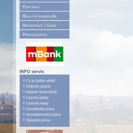
Poptávky
Realitní kanceláře
Registrace / Ceník
Provozovatel
INFO servis
Co je dobré vědět
Definice pojmů
Katastr nemovitostí
Územní plány
Cenové mapy
Geodetické práce
Architektonické práce
Stavební práce