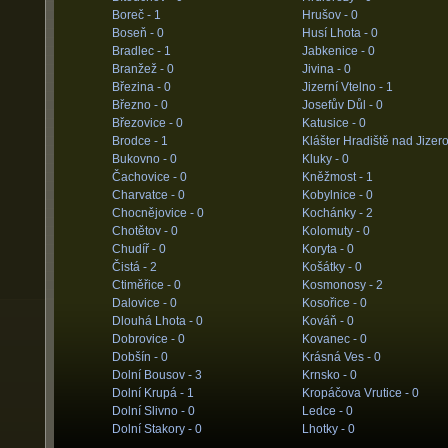
Boreč -
1
Hrušov -
0
Boseň -
0
Husí Lhota -
0
Bradlec -
1
Jabkenice -
0
Branžež -
0
Jivina -
0
Březina -
0
Jizerní Vtelno -
1
Březno -
0
Josefův Důl -
0
Březovice -
0
Katusice -
0
Brodce -
1
Klášter Hradiště nad Jizer
Bukovno -
0
Kluky -
0
Čachovice -
0
Kněžmost -
1
Charvatce -
0
Kobylnice -
0
Chocnějovice -
0
Kochánky -
2
Chotětov -
0
Kolomuty -
0
Chudíř -
0
Koryta -
0
Čistá -
2
Košátky -
0
Ctiměřice -
0
Kosmonosy -
2
Dalovice -
0
Kosořice -
0
Dlouhá Lhota -
0
Kováň -
0
Dobrovice -
0
Kovanec -
0
Dobšín -
0
Krásná Ves -
0
Dolní Bousov -
3
Krnsko -
0
Dolní Krupá -
1
Kropáčova Vrutice -
0
Dolní Slivno -
0
Ledce -
0
Dolní Stakory -
0
Lhotky -
0