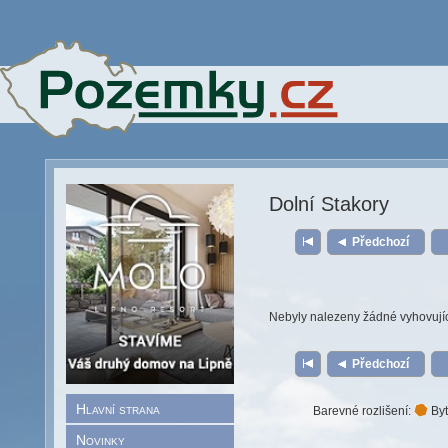
Dolní Stakory
Předchozí
Nebyly nalezeny žádné vyhovují
Předchozí
Hlavní strana
Barevné rozlišení:
Byt
Novinky