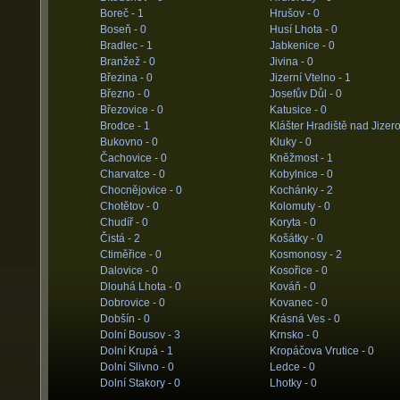
Boreč -
1
Hrušov -
0
Boseň -
0
Husí Lhota -
0
Bradlec -
1
Jabkenice -
0
Branžež -
0
Jivina -
0
Březina -
0
Jizerní Vtelno -
1
Březno -
0
Josefův Důl -
0
Březovice -
0
Katusice -
0
Brodce -
1
Klášter Hradiště nad Jizer
Bukovno -
0
Kluky -
0
Čachovice -
0
Kněžmost -
1
Charvatce -
0
Kobylnice -
0
Chocnějovice -
0
Kochánky -
2
Chotětov -
0
Kolomuty -
0
Chudíř -
0
Koryta -
0
Čistá -
2
Košátky -
0
Ctiměřice -
0
Kosmonosy -
2
Dalovice -
0
Kosořice -
0
Dlouhá Lhota -
0
Kováň -
0
Dobrovice -
0
Kovanec -
0
Dobšín -
0
Krásná Ves -
0
Dolní Bousov -
3
Krnsko -
0
Dolní Krupá -
1
Kropáčova Vrutice -
0
Dolní Slivno -
0
Ledce -
0
Dolní Stakory -
0
Lhotky -
0