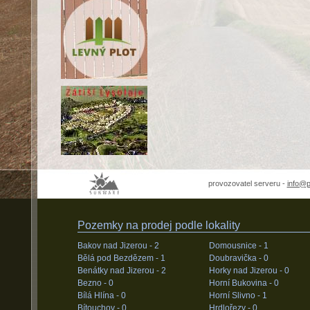
provozovatel serveru -
info@
Pozemky na prodej podle lokality
Bakov nad Jizerou -
2
Domousnice -
1
Bělá pod Bezdězem -
1
Doubravička -
0
Benátky nad Jizerou -
2
Horky nad Jizerou -
0
Bezno -
0
Horní Bukovina -
0
Bílá Hlína -
0
Horní Slivno -
1
Bítouchov -
0
Hrdlořezy -
0