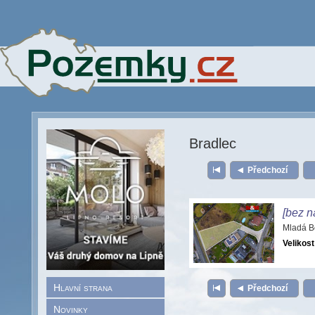
Bradlec
Předchozí
[bez n
Mladá B
Velikost
Hlavní strana
Předchozí
Novinky