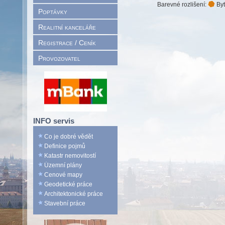
Barevné rozlišení:
Byt
Poptávky
Realitní kanceláře
Registrace / Ceník
Provozovatel
INFO servis
Co je dobré vědět
Definice pojmů
Katastr nemovitostí
Územní plány
Cenové mapy
Geodetické práce
Architektonické práce
Stavební práce