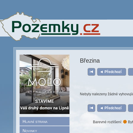
Březina
Předchozí
Nebyly nalezeny žádné vyhovují
Předchozí
Hlavní strana
Barevné rozlišení:
Byt
Novinky