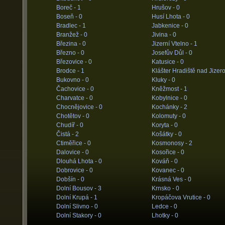
Boreč -
1
Hrušov -
0
Boseň -
0
Husí Lhota -
0
Bradlec -
1
Jabkenice -
0
Branžež -
0
Jivina -
0
Březina -
0
Jizerní Vtelno -
1
Březno -
0
Josefův Důl -
0
Březovice -
0
Katusice -
0
Brodce -
1
Klášter Hradiště nad Jizer
Bukovno -
0
Kluky -
0
Čachovice -
0
Kněžmost -
1
Charvatce -
0
Kobylnice -
0
Chocnějovice -
0
Kochánky -
2
Chotětov -
0
Kolomuty -
0
Chudíř -
0
Koryta -
0
Čistá -
2
Košátky -
0
Ctiměřice -
0
Kosmonosy -
2
Dalovice -
0
Kosořice -
0
Dlouhá Lhota -
0
Kováň -
0
Dobrovice -
0
Kovanec -
0
Dobšín -
0
Krásná Ves -
0
Dolní Bousov -
3
Krnsko -
0
Dolní Krupá -
1
Kropáčova Vrutice -
0
Dolní Slivno -
0
Ledce -
0
Dolní Stakory -
0
Lhotky -
0