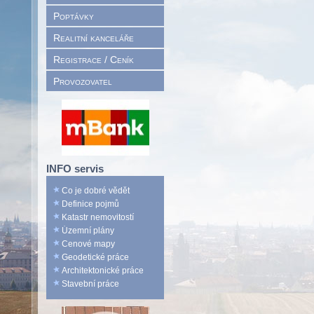
Poptávky
Realitní kanceláře
Registrace / Ceník
Provozovatel
INFO servis
Co je dobré vědět
Definice pojmů
Katastr nemovitostí
Územní plány
Cenové mapy
Geodetické práce
Architektonické práce
Stavební práce