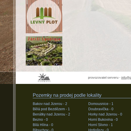
provozovatel serveru -
info@
Pozemky na prodej podle lokality
Bakov nad Jizerou -
2
Domousnice -
1
Bělá pod Bezdězem -
1
Doubravička -
0
Benátky nad Jizerou -
2
Horky nad Jizerou -
0
Bezno -
0
Horní Bukovina -
0
Bílá Hlína -
0
Horní Slivno -
1
Bítouchov -
0
Hrdlořezy -
0