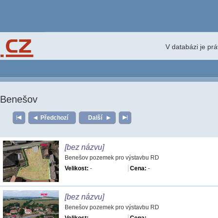
V databázi je pr
Benešov
Předchozí
Další
[bez názvu]
Benešov pozemek pro výstavbu RD
Velikost:
-
Cena:
-
[bez názvu]
Benešov pozemek pro výstavbu RD