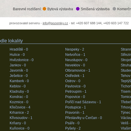
Barevné rozlišení:
Bytová výstavba
Smíšená výstavba
Komerčn
provozovatel serveru -
info@pozemky.cz
- tel: +420 607 688 144, +420 603 147 722
le lokality
Hradiště -
0
Nespeky -
2
Strann
Hulice -
0
Netvořice -
1
Střezi
Hvězdonice -
0
Neustupov -
0
Stroje
Jankov -
0
Neveklov -
0
Struha
Javorník -
0
Olbramovice -
1
Stude
Ješetice -
0
Ostředek -
1
Tehov
Kamberk -
0
Ostrov -
0
Teplýš
Keblov -
0
Pavlovice -
0
Tichon
Kladruby -
0
Petroupim -
1
Tisem
Kondrac -
0
Popovice -
0
Tomic
Kozmice -
0
Poříčí nad Sázavou -
1
Třebeš
Křečovice -
4
Postupice -
1
Trhov
Krhanice -
2
Pravonín -
1
Týnec
Křivsoudov -
1
Přestavlky u Čerčan -
0
Václav
Krňany -
0
Psáře -
0
Veliš 
Kuňovice -
0
Pyšely -
2
Vlašim