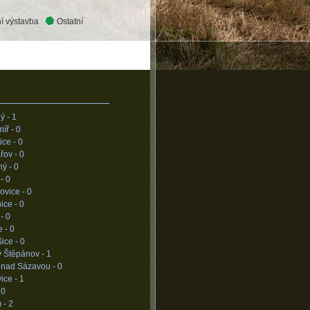
í výstavba
Ostatní
ý -
1
míř -
0
tice -
0
řov -
0
ný -
0
 -
0
ovice -
0
ice -
0
 -
0
e -
0
ice -
0
ý Štěpánov -
1
 nad Sázavou -
0
ice -
1
-
0
 -
2