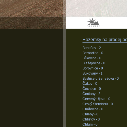
Pozemky na prodej pod
Benešov -
2
Bernartice -
0
Bílkovice -
0
Blažejovice -
0
Borovnice -
0
Bukovany -
1
Bystřice u Benešova -
0
Čakov -
0
Čechtice -
0
Čerčany -
2
Červený Újezd -
0
Český Šternberk -
0
Chářovice -
0
Chleby -
0
Chlístov -
0
Chlum -
0