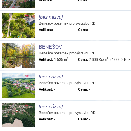
Velikost:
-
Cena:
-
[bez názvu]
Benešov pozemek pro výstavbu RD
Velikost:
-
Cena:
-
BENEŠOV
Benešov pozemek pro výstavbu RD
2
2
Velikost:
1 535 m
Cena:
2 606 Kč/m
(4 000 210 K
[bez názvu]
Benešov pozemek pro výstavbu RD
Velikost:
-
Cena:
-
[bez názvu]
Benešov pozemek pro výstavbu RD
Velikost:
-
Cena:
-