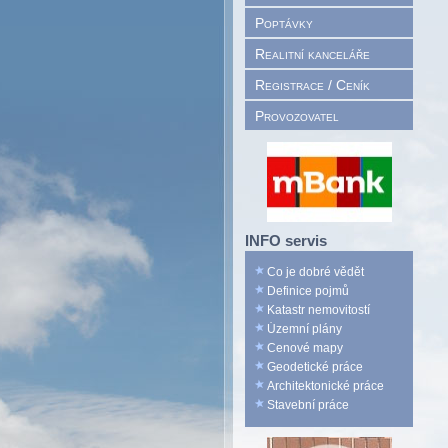
Poptávky
Realitní kanceláře
Registrace / Ceník
Provozovatel
INFO servis
Co je dobré vědět
Definice pojmů
Katastr nemovitostí
Územní plány
Cenové mapy
Geodetické práce
Architektonické práce
Stavební práce