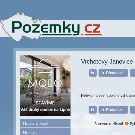
Vrchotovy Janovice
Předchozí
Nebyly nalezeny žádné vyhovují
Předchozí
Hlavní strana
Barevné rozlišení:
Byt
Novinky