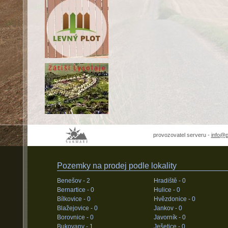
provozovatel serveru -
info@
Pozemky na prodej podle lokality
Benešov -
2
Hradiště -
0
Bernartice -
0
Hulice -
0
Bílkovice -
0
Hvězdonice -
0
Blažejovice -
0
Jankov -
0
Borovnice -
0
Javorník -
0
Bukovany -
1
Ješetice -
0