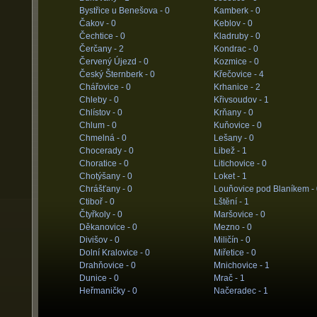
Bystřice u Benešova -
0
Kamberk -
0
Čakov -
0
Keblov -
0
Čechtice -
0
Kladruby -
0
Čerčany -
2
Kondrac -
0
Červený Újezd -
0
Kozmice -
0
Český Šternberk -
0
Křečovice -
4
Chářovice -
0
Krhanice -
2
Chleby -
0
Křivsoudov -
1
Chlístov -
0
Krňany -
0
Chlum -
0
Kuňovice -
0
Chmelná -
0
Lešany -
0
Chocerady -
0
Libež -
1
Choratice -
0
Litichovice -
0
Chotýšany -
0
Loket -
1
Chrášťany -
0
Louňovice pod Blaníkem -
Ctiboř -
0
Lštění -
1
Čtyřkoly -
0
Maršovice -
0
Děkanovice -
0
Mezno -
0
Divišov -
0
Miličín -
0
Dolní Kralovice -
0
Miřetice -
0
Drahňovice -
0
Mnichovice -
1
Dunice -
0
Mrač -
1
Heřmaničky -
0
Načeradec -
1