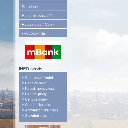
Poptávky
Realitní kanceláře
Registrace / Ceník
Provozovatel
INFO servis
Co je dobré vědět
Definice pojmů
Katastr nemovitostí
Územní plány
Cenové mapy
Geodetické práce
Architektonické práce
Stavební práce