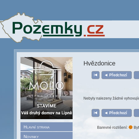
Hvězdonice
Předchozí
Nebyly nalezeny žádné vyhovují
Předchozí
Hlavní strana
Barevné rozlišení:
Byt
Novinky