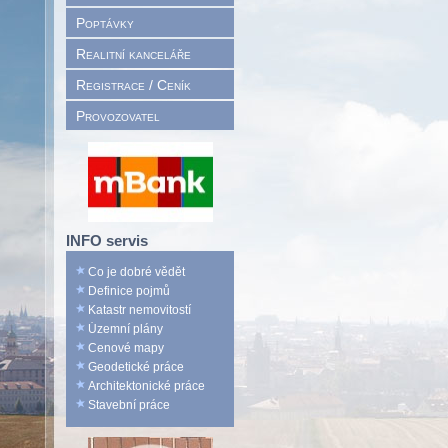
Poptávky
Realitní kanceláře
Registrace / Ceník
Provozovatel
INFO servis
Co je dobré vědět
Definice pojmů
Katastr nemovitostí
Územní plány
Cenové mapy
Geodetické práce
Architektonické práce
Stavební práce