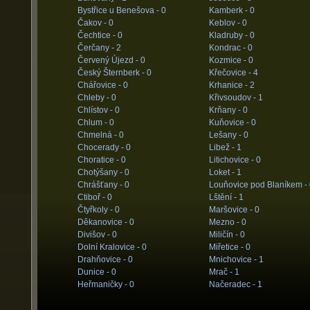
Bystřice u Benešova -
0
Kamberk -
0
Čakov -
0
Keblov -
0
Čechtice -
0
Kladruby -
0
Čerčany -
2
Kondrac -
0
Červený Újezd -
0
Kozmice -
0
Český Šternberk -
0
Křečovice -
4
Chářovice -
0
Krhanice -
2
Chleby -
0
Křivsoudov -
1
Chlístov -
0
Krňany -
0
Chlum -
0
Kuňovice -
0
Chmelná -
0
Lešany -
0
Chocerady -
0
Libež -
1
Choratice -
0
Litichovice -
0
Chotýšany -
0
Loket -
1
Chrášťany -
0
Louňovice pod Blaníkem -
Ctiboř -
0
Lštění -
1
Čtyřkoly -
0
Maršovice -
0
Děkanovice -
0
Mezno -
0
Divišov -
0
Miličín -
0
Dolní Kralovice -
0
Miřetice -
0
Drahňovice -
0
Mnichovice -
1
Dunice -
0
Mrač -
1
Heřmaničky -
0
Načeradec -
1