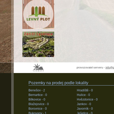
provozovatel serveru -
info@
Pozemky na prodej podle lokality
Benešov -
2
Hradiště -
0
Bernartice -
0
Hulice -
0
Bílkovice -
0
Hvězdonice -
0
Blažejovice -
0
Jankov -
0
Borovnice -
0
Javorník -
0
Bukovany -
1
Ješetice -
0