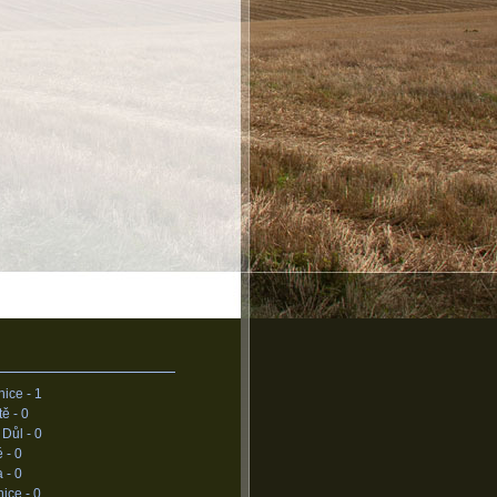
nice -
1
tě -
0
 Důl -
0
é -
0
a -
0
ice -
0