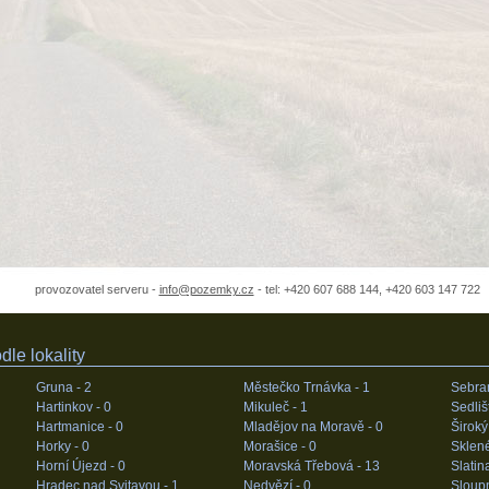
provozovatel serveru -
info@pozemky.cz
- tel: +420 607 688 144, +420 603 147 722
le lokality
Gruna -
2
Městečko Trnávka -
1
Sebra
Hartinkov -
0
Mikuleč -
1
Sedliš
Hartmanice -
0
Mladějov na Moravě -
0
Široký
Horky -
0
Morašice -
0
Sklen
Horní Újezd -
0
Moravská Třebová -
13
Slatin
Hradec nad Svitavou -
1
Nedvězí -
0
Sloupn