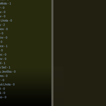
Město -
1
 -
0
v -
0
v -
0
 Lhota -
0
y -
2
nov -
0
 -
0
ov -
0
-
0
ice -
1
-
0
ec -
0
ov -
0
í -
1
á Seč -
1
u Jevíčka -
0
ves -
0
 -
0
vá Lhota -
0
é -
0
á -
0
ko -
0