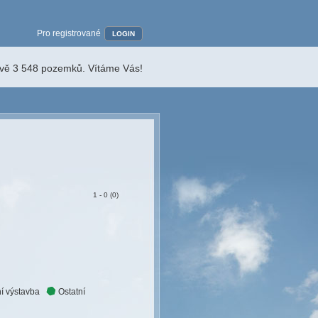
Pro registrované
LOGIN
ávě 3 548 pozemků. Vítáme Vás!
1 - 0 (0)
í výstavba
Ostatní