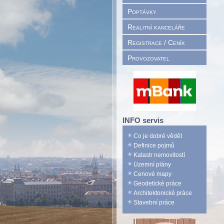
Poptávky
Realitní kanceláře
Registrace / Ceník
Provozovatel
INFO servis
Co je dobré vědět
Definice pojmů
Katastr nemovitostí
Územní plány
Cenové mapy
Geodetické práce
Architektonické práce
Stavební práce