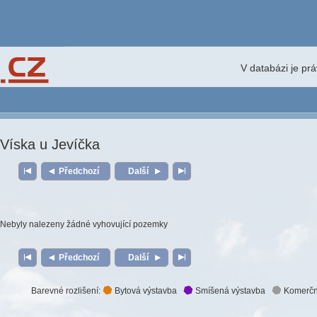
V databázi je pr
Víska u Jevíčka
Předchozí
Další
Nebyly nalezeny žádné vyhovující pozemky
Předchozí
Další
Barevné rozlišení:
Bytová výstavba
Smíšená výstavba
Komerčn