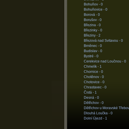
Bohuňov -
0
Bohuňovice -
0
Borová -
0
Borušov -
0
Březina -
0
Březinky -
0
Březiny -
2
Březová nad Svitavou -
0
Brněnec -
0
Budislav -
0
Bystré -
0
Cerekvice nad Loučnou -
0
Chmelík -
1
Chornice -
0
Chotěnov -
0
Chotovice -
0
Chrastavec -
0
Čistá -
1
Desná -
0
Dětřichov -
0
Dětřichov u Moravské Třebo
Dlouhá Loučka -
0
Dolní Újezd -
1