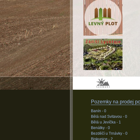
Pozemky na prodej pod
Banín -
0
Bělá nad Svitavou -
0
Bělá u Jevíčka -
1
Benátky -
0
Bezděčí u Trnávky -
0
Biskupice -
2