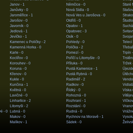
Janov -
1
Němčice -
0
Staré 
Janůvky -
0
Nová Sídla -
0
Stašov
Jaroměřice -
1
Nová Ves u Jarošova -
0
Strako
Jarošov -
0
Oldřiš -
0
Študlo
Javorník -
0
Opatov -
1
Suchá
Jedlová -
1
Opatovec -
3
Svitav
Jevíčko -
1
Osík -
0
Svoja
Kamenec u Poličky -
2
Pohledy -
0
Telecí
Kamenná Horka -
0
Polička -
2
Třebař
Karle -
0
Pomezí -
0
Trpín 
Koclířov -
0
Poříčí u Litomyšle -
0
Trstěn
Korouhev -
0
Příluka -
0
Tržek 
Koruna -
0
Pustá Kamenice -
1
Újezd
Křenov -
0
Pustá Rybná -
0
Útěch
Kukle -
0
Radiměř -
2
Vendol
Kunčina -
1
Radkov -
0
Vidlat
Květná -
0
Řídký -
0
Víska 
Lavičné -
0
Rohozná -
0
Vítěje
Linhartice -
2
Rozhraní -
1
Vlčkov
Litomyšl -
2
Rozstání -
0
Vrano
vé -
0
Lubná -
0
Rudná -
0
Vrážn
Makov -
0
Rychnov na Moravě -
1
Vysok
Malíkov -
1
Sádek -
0
Želivs