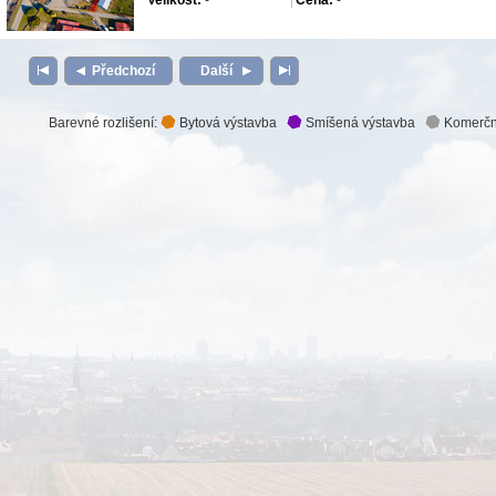
Velikost:
-
Cena:
-
Předchozí
Další
Barevné rozlišení:
Bytová výstavba
Smíšená výstavba
Komerčn