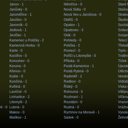
Janov -
1
Němčice -
0
Staré 
Janůvky -
0
Nová Sídla -
0
Stašov
Jaroměřice -
1
Nová Ves u Jarošova -
0
Strako
Jarošov -
0
Oldřiš -
0
Študlo
Javorník -
0
Opatov -
1
Suchá
Jedlová -
1
Opatovec -
3
Svitav
Jevíčko -
1
Osík -
0
Svoja
Kamenec u Poličky -
2
Pohledy -
0
Telecí
Kamenná Horka -
0
Polička -
2
Třebař
Karle -
0
Pomezí -
0
Trpín 
Koclířov -
0
Poříčí u Litomyšle -
0
Trstěn
Korouhev -
0
Příluka -
0
Tržek 
Koruna -
0
Pustá Kamenice -
1
Újezd
Křenov -
0
Pustá Rybná -
0
Útěch
Kukle -
0
Radiměř -
2
Vendol
Kunčina -
1
Radkov -
0
Vidlat
Květná -
0
Řídký -
0
Víska 
Lavičné -
0
Rohozná -
0
Vítěje
Linhartice -
2
Rozhraní -
1
Vlčkov
Litomyšl -
2
Rozstání -
0
Vrano
vé -
0
Lubná -
0
Rudná -
0
Vrážn
Makov -
0
Rychnov na Moravě -
1
Vysok
Malíkov -
1
Sádek -
0
Želivs