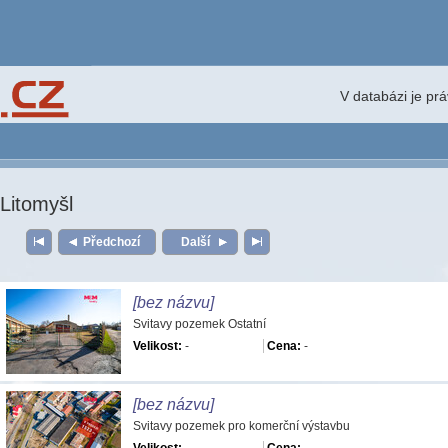
V databázi je pr
Litomyšl
Předchozí
Další
[bez názvu]
Svitavy pozemek Ostatní
Velikost:
-
Cena:
-
[bez názvu]
Svitavy pozemek pro komerční výstavbu