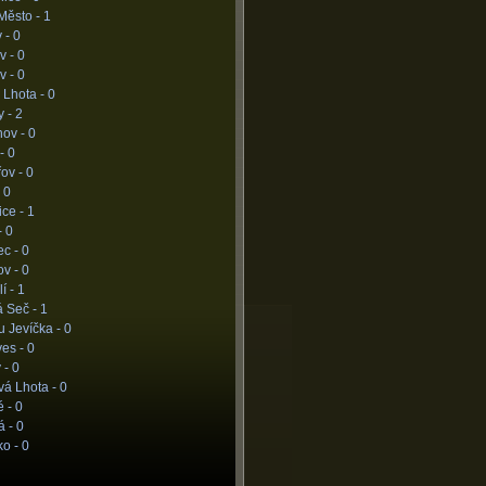
Město -
1
 -
0
v -
0
v -
0
 Lhota -
0
y -
2
nov -
0
 -
0
ov -
0
-
0
ice -
1
-
0
ec -
0
ov -
0
í -
1
á Seč -
1
u Jevíčka -
0
ves -
0
 -
0
vá Lhota -
0
é -
0
á -
0
ko -
0