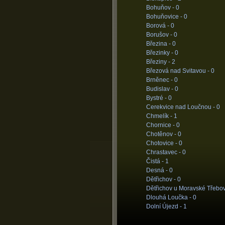
Bohuňov -
0
Bohuňovice -
0
Borová -
0
Borušov -
0
Březina -
0
Březinky -
0
Březiny -
2
Březová nad Svitavou -
0
Brněnec -
0
Budislav -
0
Bystré -
0
Cerekvice nad Loučnou -
0
Chmelík -
1
Chornice -
0
Chotěnov -
0
Chotovice -
0
Chrastavec -
0
Čistá -
1
Desná -
0
Dětřichov -
0
Dětřichov u Moravské Třebo
Dlouhá Loučka -
0
Dolní Újezd -
1