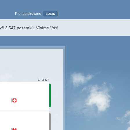
Pro registrované
LOGIN
ávě 3 547 pozemků. Vítáme Vás!
1 - 2 (2)