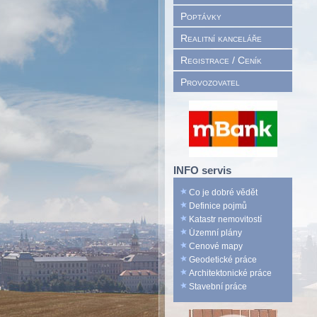
Poptávky
Realitní kanceláře
Registrace / Ceník
Provozovatel
INFO servis
Co je dobré vědět
Definice pojmů
Katastr nemovitostí
Územní plány
Cenové mapy
Geodetické práce
Architektonické práce
Stavební práce