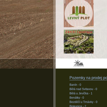
Pozemky na prodej pod
Banín -
0
Bělá nad Svitavou -
0
Bělá u Jevíčka -
1
Benátky -
0
Bezděčí u Trnávky -
0
Biskupice -
2