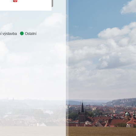
í výstavba
Ostatní