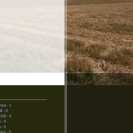
nice -
1
tě -
0
 Důl -
0
é -
0
a -
0
ice -
0