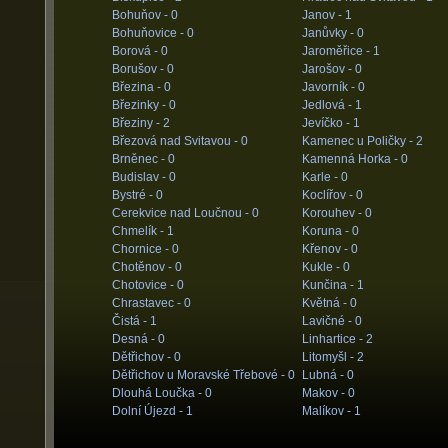
Bohuňov -
0
Janov -
1
Bohuňovice -
0
Janůvky -
0
Borová -
0
Jaroměřice -
1
Borušov -
0
Jarošov -
0
Březina -
0
Javorník -
0
Březinky -
0
Jedlová -
1
Březiny -
2
Jevíčko -
1
Březová nad Svitavou -
0
Kamenec u Poličky -
2
Brněnec -
0
Kamenná Horka -
0
Budislav -
0
Karle -
0
Bystré -
0
Koclířov -
0
Cerekvice nad Loučnou -
0
Korouhev -
0
Chmelík -
1
Koruna -
0
Chornice -
0
Křenov -
0
Chotěnov -
0
Kukle -
0
Chotovice -
0
Kunčina -
1
Chrastavec -
0
Květná -
0
Čistá -
1
Lavičné -
0
Desná -
0
Linhartice -
2
Dětřichov -
0
Litomyšl -
2
Dětřichov u Moravské Třebové -
0
Lubná -
0
Dlouhá Loučka -
0
Makov -
0
Dolní Újezd -
1
Malíkov -
1