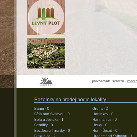
provozovatel serveru -
info@
Pozemky na prodej podle lokality
Banín -
0
Gruna -
2
Bělá nad Svitavou -
0
Hartinkov -
0
Bělá u Jevíčka -
1
Hartmanice -
0
Benátky -
0
Horky -
0
Bezděčí u Trnávky -
0
Horní Újezd -
0
Biskupice -
2
Hradec nad Svitavou -
1