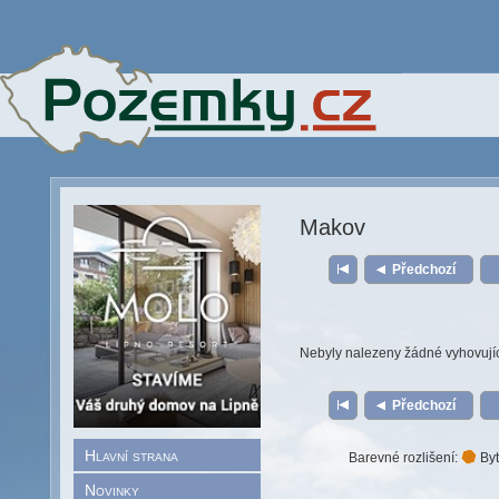
Makov
Předchozí
Nebyly nalezeny žádné vyhovují
Předchozí
Hlavní strana
Barevné rozlišení:
Byt
Novinky