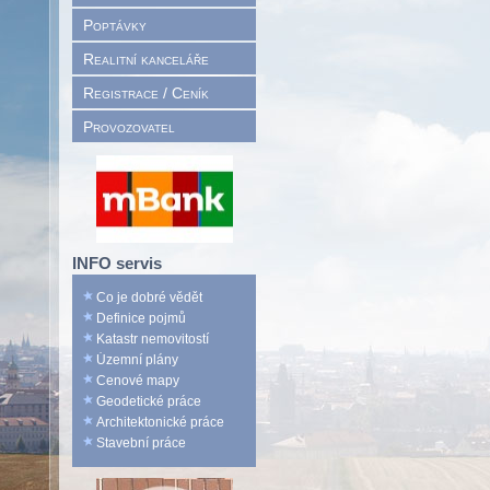
Poptávky
Realitní kanceláře
Registrace / Ceník
Provozovatel
INFO servis
Co je dobré vědět
Definice pojmů
Katastr nemovitostí
Územní plány
Cenové mapy
Geodetické práce
Architektonické práce
Stavební práce