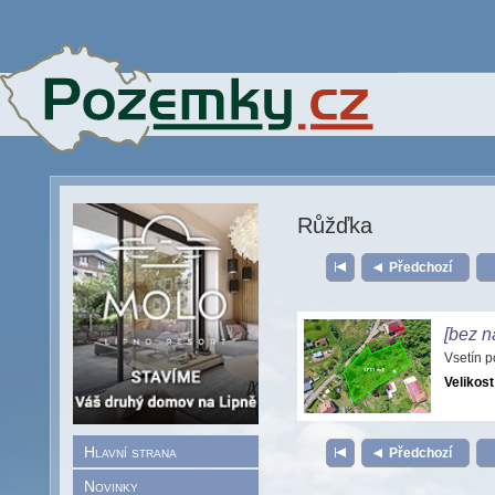
Růžďka
Předchozí
[bez n
Vsetín 
Velikost
Hlavní strana
Předchozí
Novinky