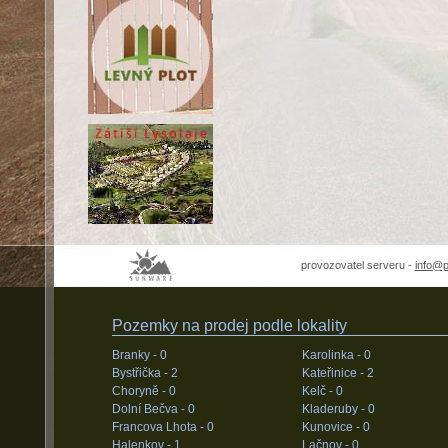
provozovatel serveru -
info@
Pozemky na prodej podle lokality
Branky -
0
Karolinka -
0
Bystřička -
2
Kateřinice -
2
Choryně -
0
Kelč -
0
Dolní Bečva -
0
Kladeruby -
0
Francova Lhota -
0
Kunovice -
0
Halenkov -
1
Lačnov -
0