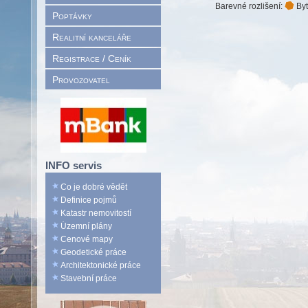
Barevné rozlišení:
Byt
Poptávky
Realitní kanceláře
Registrace / Ceník
Provozovatel
INFO servis
Co je dobré vědět
Definice pojmů
Katastr nemovitostí
Územní plány
Cenové mapy
Geodetické práce
Architektonické práce
Stavební práce