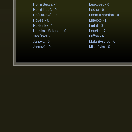
Horní Bečva -
4
Leskovec -
0
Horní Lideč -
0
Lešná -
0
Hošťálková -
0
Lhota u Vsetína -
0
Hovězí -
0
Lidečko -
1
Huslenky -
1
Liptál -
0
Hutisko - Solanec -
0
Loučka -
2
Jablůnka -
1
Lužná -
6
Janová -
0
Malá Bystřice -
0
Jarcová -
0
Mikulůvka -
0