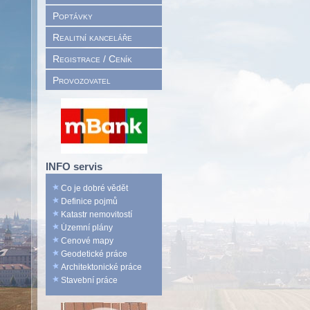
Poptávky
Realitní kanceláře
Registrace / Ceník
Provozovatel
INFO servis
Co je dobré vědět
Definice pojmů
Katastr nemovitostí
Územní plány
Cenové mapy
Geodetické práce
Architektonické práce
Stavební práce