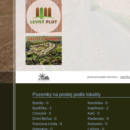
provozovatel serveru -
info@
Pozemky na prodej podle lokality
Branky -
0
Karolinka -
0
Bystřička -
2
Kateřinice -
2
Choryně -
0
Kelč -
0
Dolní Bečva -
0
Kladeruby -
0
Francova Lhota -
0
Kunovice -
0
Halenkov -
0
Lačnov -
0