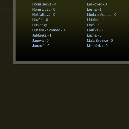
Horní Bečva -
4
Leskovec -
0
Horní Lideč -
0
Lešná -
1
Hošťálková -
0
Lhota u Vsetína -
0
Hovězí -
0
Lidečko -
1
Huslenky -
1
Liptál -
0
Hutisko - Solanec -
0
Loučka -
2
Jablůnka -
1
Lužná -
5
Janová -
0
Malá Bystřice -
0
Jarcová -
0
Mikulůvka -
0