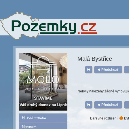
Malá Bystřice
Předchozí
Nebyly nalezeny žádné vyhovují
Předchozí
Hlavní strana
Barevné rozlišení:
Byt
Novinky