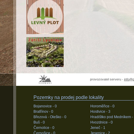
provozovatel serveru -
info@
Pozemky na prodej podle lokality
Bojanovice -
0
Horoměřice -
0
Bratřínov -
0
Hostivice -
3
Březová - Oleško -
0
Hradištko pod Medníkem -
Buš -
0
Hvozdnice -
0
Černolice -
0
Jeneč -
1
Černošice -
0
Jesenice -
2