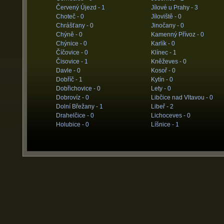
Červený Újezd -
1
Jílové u Prahy -
3
Choteč -
0
Jíloviště -
0
Chrášťany -
0
Jinočany -
0
Chýně -
0
Kamenný Přívoz -
0
Chýnice -
0
Karlík -
0
Číčovice -
0
Klínec -
1
Čisovice -
1
Kněževes -
0
Davle -
0
Kosoř -
0
Dobříč -
1
Kytín -
0
Dobřichovice -
0
Lety -
0
Dobrovíz -
0
Libčice nad Vltavou -
0
Dolní Břežany -
1
Libeř -
2
Drahelčice -
0
Lichoceves -
0
Holubice -
0
Líšnice -
1