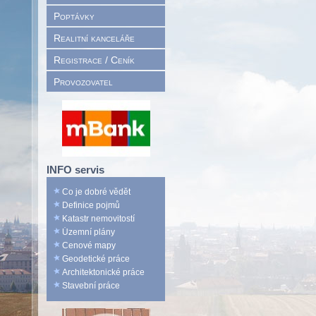
Poptávky
Realitní kanceláře
Registrace / Ceník
Provozovatel
INFO servis
Co je dobré vědět
Definice pojmů
Katastr nemovitostí
Územní plány
Cenové mapy
Geodetické práce
Architektonické práce
Stavební práce