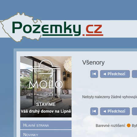
Všenory
Předchozí
Nebyly nalezeny žádné vyhovují
Předchozí
Hlavní strana
Barevné rozlišení:
Byt
Novinky