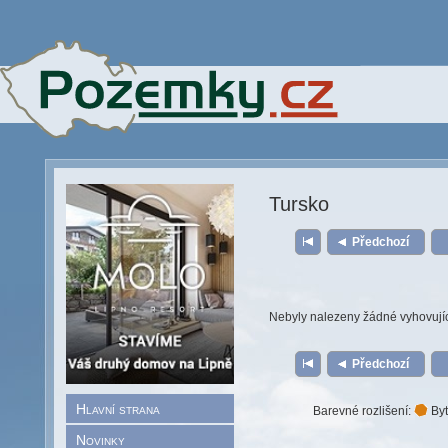
Tursko
Předchozí
Nebyly nalezeny žádné vyhovují
Předchozí
Hlavní strana
Barevné rozlišení:
Byt
Novinky