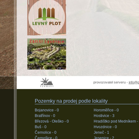
provozovatel serveru -
info@
Pozemky na prodej podle lokality
Bojanovice -
0
Horoměřice -
0
Bratřínov -
0
Hostivice -
3
Březová - Oleško -
0
Hradištko pod Medníkem -
Buš -
0
Hvozdnice -
0
Černolice -
0
Jeneč -
1
Černošice -
0
Jesenice -
2