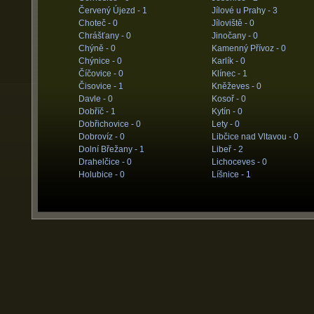
Červený Újezd -
1
Jílové u Prahy -
3
Choteč -
0
Jíloviště -
0
Chrášťany -
0
Jinočany -
0
Chýně -
0
Kamenný Přívoz -
0
Chýnice -
0
Karlík -
0
Číčovice -
0
Klínec -
1
Čisovice -
1
Kněževes -
0
Davle -
0
Kosoř -
0
Dobříč -
1
Kytín -
0
Dobřichovice -
0
Lety -
0
Dobrovíz -
0
Libčice nad Vltavou -
0
Dolní Břežany -
1
Libeř -
2
Drahelčice -
0
Lichoceves -
0
Holubice -
0
Líšnice -
1