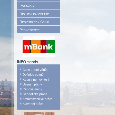
Poptávky
Realitní kanceláře
Registrace / Ceník
Provozovatel
INFO servis
Co je dobré vědět
Definice pojmů
Katastr nemovitostí
Územní plány
Cenové mapy
Geodetické práce
Architektonické práce
Stavební práce