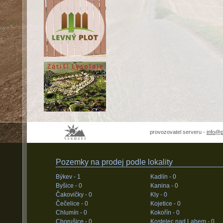
provozovatel serveru -
info@
Pozemky na prodej podle lokality
Býkev -
1
Kadlín -
0
Byšice -
0
Kanina -
0
Čakovičky -
0
Kly -
0
Čečelice -
0
Kojetice -
0
Chlumín -
0
Kokořín -
0
Chorušice -
0
Kostelec nad Labem -
0