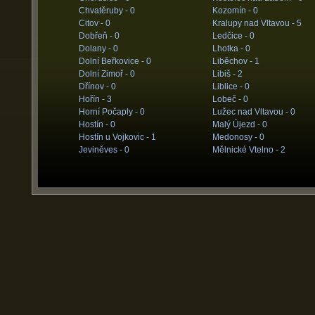
Chvatěruby -
0
Kozomín -
0
Citov -
0
Kralupy nad Vltavou -
5
Dobřeň -
0
Ledčice -
0
Dolany -
0
Lhotka -
0
Dolní Beřkovice -
0
Liběchov -
1
Dolní Zimoř -
0
Libiš -
2
Dřínov -
0
Liblice -
0
Hořín -
3
Lobeč -
0
Horní Počaply -
0
Lužec nad Vltavou -
0
Hostín -
0
Malý Újezd -
0
Hostín u Vojkovic -
1
Medonosy -
0
Jeviněves -
0
Mělnické Vtelno -
2