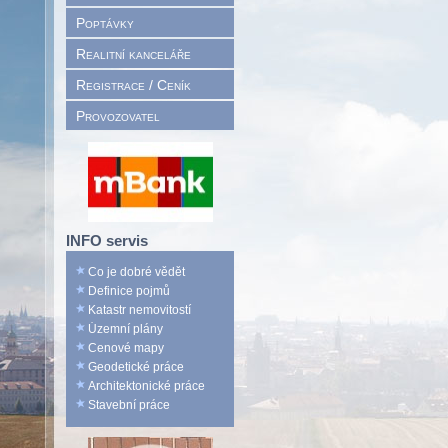
Poptávky
Realitní kanceláře
Registrace / Ceník
Provozovatel
INFO servis
Co je dobré vědět
Definice pojmů
Katastr nemovitostí
Územní plány
Cenové mapy
Geodetické práce
Architektonické práce
Stavební práce