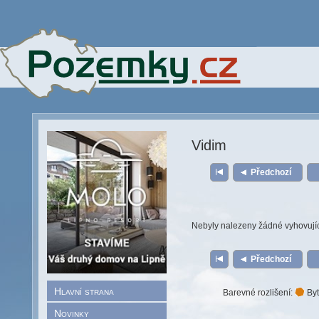
Vidim
Předchozí
Nebyly nalezeny žádné vyhovují
Předchozí
Hlavní strana
Barevné rozlišení:
Byt
Novinky