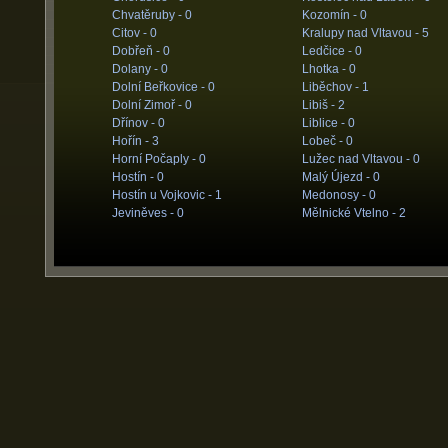
Chvatěruby -
0
Kozomín -
0
Citov -
0
Kralupy nad Vltavou -
5
Dobřeň -
0
Ledčice -
0
Dolany -
0
Lhotka -
0
Dolní Beřkovice -
0
Liběchov -
1
Dolní Zimoř -
0
Libiš -
2
Dřínov -
0
Liblice -
0
Hořín -
3
Lobeč -
0
Horní Počaply -
0
Lužec nad Vltavou -
0
Hostín -
0
Malý Újezd -
0
Hostín u Vojkovic -
1
Medonosy -
0
Jeviněves -
0
Mělnické Vtelno -
2