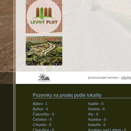
provozovatel serveru -
info@
Pozemky na prodej podle lokality
Býkev -
1
Kadlín -
0
Byšice -
0
Kanina -
0
Čakovičky -
0
Kly -
0
Čečelice -
0
Kojetice -
0
Chlumín -
0
Kokořín -
0
Chorušice -
0
Kostelec nad Labem -
0