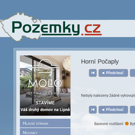
Horní Počaply
Předchozí
Nebyly nalezeny žádné vyhovují
Předchozí
Hlavní strana
Barevné rozlišení:
Byt
Novinky