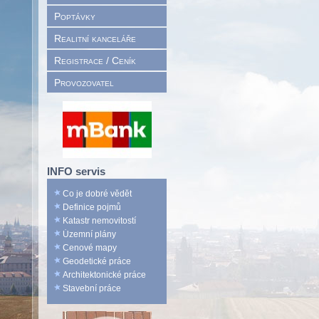
Poptávky
Realitní kanceláře
Registrace / Ceník
Provozovatel
INFO servis
Co je dobré vědět
Definice pojmů
Katastr nemovitostí
Územní plány
Cenové mapy
Geodetické práce
Architektonické práce
Stavební práce