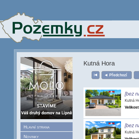
Kutná Hora
Předchozí
[bez n
Kutná H
Velikost
[bez n
Hlavní strana
Kutná H
Novinky