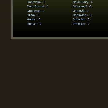
Dobrovítov -
0
Nové Dvory -
4
Dolní Pohleď -
0
Okřesaneč -
0
Drobovice -
0
Onomyšl -
0
Hlízov -
0
Opatovice I -
0
Horka I -
0
Paběnice -
0
Horka II -
0
Pertoltice -
0