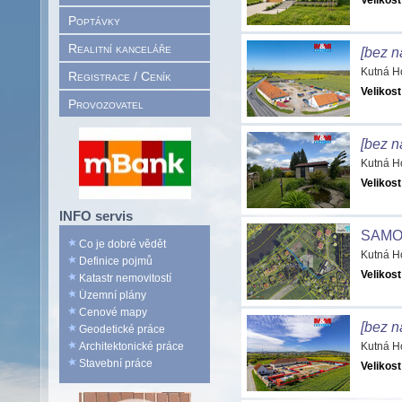
Velikost
Poptávky
Realitní kanceláře
[bez n
Kutná H
Registrace / Ceník
Velikost
Provozovatel
[bez n
Kutná H
Velikost
INFO servis
SAMO
Co je dobré vědět
Kutná H
Definice pojmů
Velikost
Katastr nemovitostí
Územní plány
Cenové mapy
[bez n
Geodetické práce
Architektonické práce
Kutná H
Stavební práce
Velikost