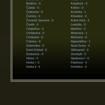
Bratčice -
0
Kobylnice -
0
Čáslav -
5
Košice -
0
Čejkovice -
0
Krchleby -
1
Černíny -
0
Křesetice -
0
Červené Janovice -
0
Kutná Hora -
3
Čestín -
0
Ledečko -
0
Chabeřice -
4
Malešov -
2
Chlístovice -
0
Miskovice -
1
Chotusice -
0
Močovice -
0
Církvice -
0
Nepoměřice -
1
Dobrovítov -
0
Nové Dvory -
4
Dolní Pohleď -
0
Okřesaneč -
0
Drobovice -
0
Onomyšl -
0
Hlízov -
0
Opatovice I -
0
Horka I -
0
Paběnice -
0
Horka II -
0
Pertoltice -
0