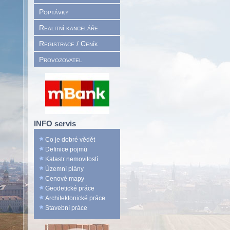
Poptávky
Realitní kanceláře
Registrace / Ceník
Provozovatel
INFO servis
Co je dobré vědět
Definice pojmů
Katastr nemovitostí
Územní plány
Cenové mapy
Geodetické práce
Architektonické práce
Stavební práce