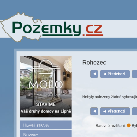
Rohozec
Předchozí
Nebyly nalezeny žádné vyhovují
Předchozí
Hlavní strana
Barevné rozlišení:
Byt
Novinky