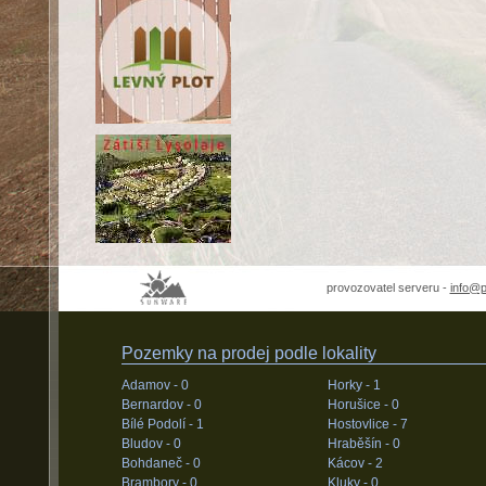
provozovatel serveru -
info@
Pozemky na prodej podle lokality
Adamov -
0
Horky -
1
Bernardov -
0
Horušice -
0
Bílé Podolí -
1
Hostovlice -
7
Bludov -
0
Hraběšín -
0
Bohdaneč -
0
Kácov -
2
Brambory -
0
Kluky -
0