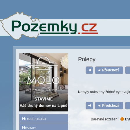
Polepy
Předchozí
Nebyly nalezeny žádné vyhovují
Předchozí
Hlavní strana
Barevné rozlišení:
Byt
Novinky