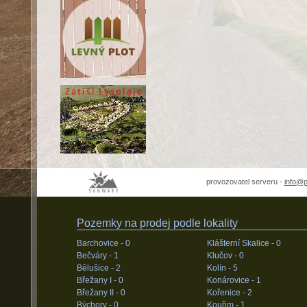
provozovatel serveru -
info@
Pozemky na prodej podle lokality
Barchovice -
0
Klášterní Skalice -
0
Bečváry -
1
Klučov -
0
Bělušice -
2
Kolín -
5
Břežany I -
0
Konárovice -
1
Břežany II -
0
Kořenice -
2
Býchory -
0
Kouřim -
1