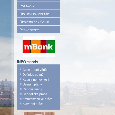
Poptávky
Realitní kanceláře
Registrace / Ceník
Provozovatel
INFO servis
Co je dobré vědět
Definice pojmů
Katastr nemovitostí
Územní plány
Cenové mapy
Geodetické práce
Architektonické práce
Stavební práce