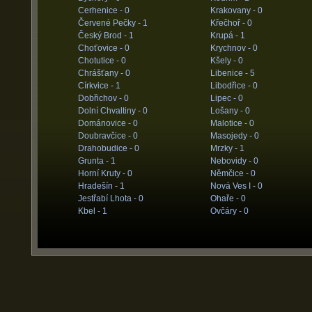
Cerhenice -
0
Krakovany -
0
Červené Pečky -
1
Křečhoř -
0
Český Brod -
1
Krupá -
1
Choťovice -
0
Krychnov -
0
Chotutice -
0
Kšely -
0
Chrášťany -
0
Libenice -
5
Církvice -
1
Libodřice -
0
Dobřichov -
0
Lipec -
0
Dolní Chvaltiny -
0
Lošany -
0
Dománovice -
0
Malotice -
0
Doubravčice -
0
Masojedy -
0
Drahobudice -
0
Mrzky -
1
Grunta -
1
Nebovidy -
0
Horní Kruty -
0
Němčice -
0
Hradešín -
1
Nová Ves I -
0
Jestřabí Lhota -
0
Ohaře -
0
Kbel -
1
Ovčáry -
0