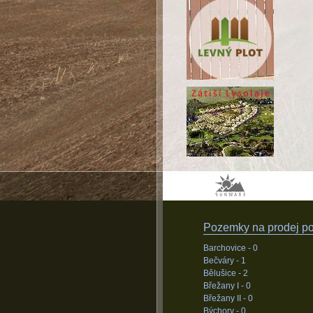
Pozemky na prodej pod
Barchovice -
0
Bečváry -
1
Bělušice -
2
Břežany I -
0
Břežany II -
0
Býchory -
0