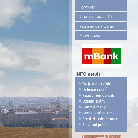
Poptávky
Realitní kanceláře
Registrace / Ceník
Provozovatel
INFO servis
Co je dobré vědět
Definice pojmů
Katastr nemovitostí
Územní plány
Cenové mapy
Geodetické práce
Architektonické práce
Stavební práce