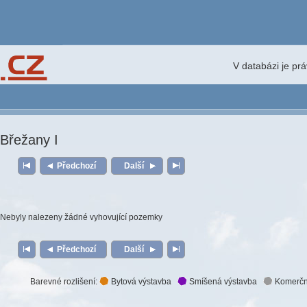
V databázi je pr
Břežany I
Předchozí
Další
Nebyly nalezeny žádné vyhovující pozemky
Předchozí
Další
Barevné rozlišení:
Bytová výstavba
Smíšená výstavba
Komerčn