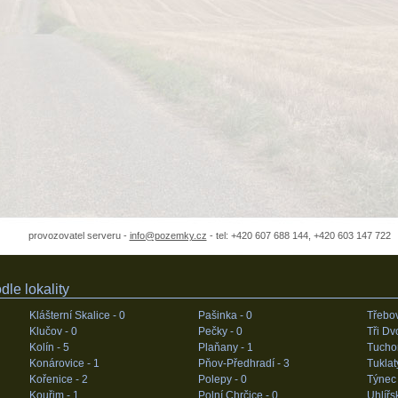
provozovatel serveru -
info@pozemky.cz
- tel: +420 607 688 144, +420 603 147 722
le lokality
Klášterní Skalice -
0
Pašinka -
0
Třebov
Klučov -
0
Pečky -
0
Tři Dv
Kolín -
5
Plaňany -
1
Tucho
Konárovice -
1
Pňov-Předhradí -
3
Tuklat
Kořenice -
2
Polepy -
0
Týnec
Kouřim -
1
Polní Chrčice -
0
Uhlířs