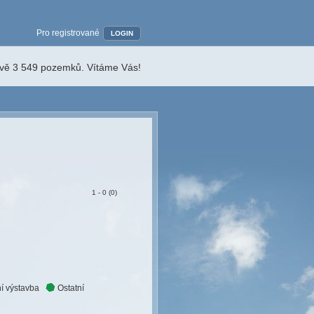
Pro registrované
LOGIN
ávě 3 549 pozemků. Vítáme Vás!
1 - 0 (0)
í výstavba
Ostatní