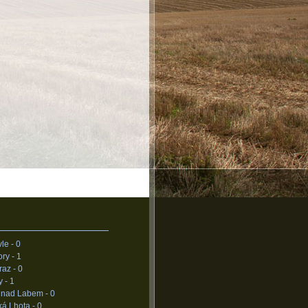
le -
0
ory -
1
raz -
0
y -
1
 nad Labem -
0
ká Lhota -
0