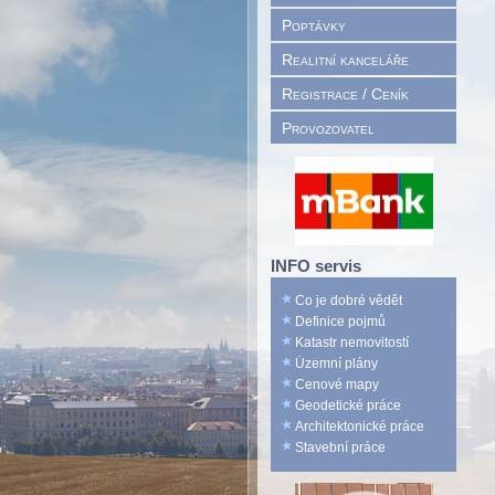
Poptávky
Realitní kanceláře
Registrace / Ceník
Provozovatel
INFO servis
Co je dobré vědět
Definice pojmů
Katastr nemovitostí
Územní plány
Cenové mapy
Geodetické práce
Architektonické práce
Stavební práce