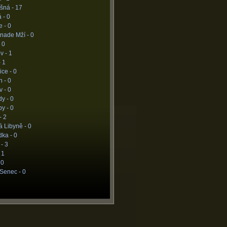
šná -
17
á -
0
e -
0
 nade Mží -
0
-
0
v -
1
-
1
ice -
0
n -
0
v -
0
dy -
0
by -
0
-
2
á Libyně -
0
dka -
0
 -
3
-
1
-
0
 Senec -
0