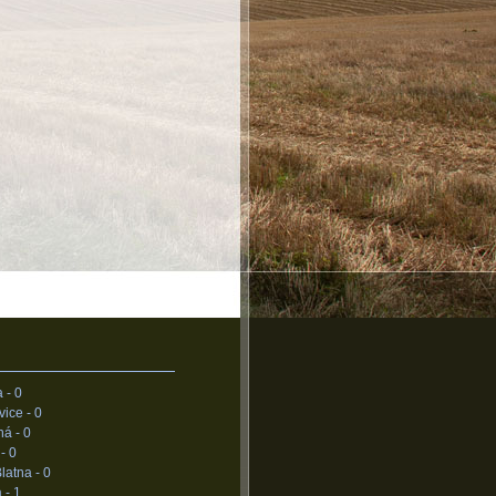
a -
0
vice -
0
ná -
0
 -
0
Blatna -
0
 -
1