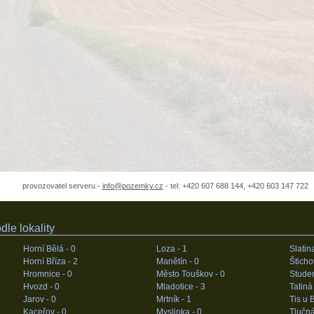
provozovatel serveru -
info@pozemky.cz
- tel: +420 607 688 144, +420 603 147 722
le lokality
Horní Bělá -
0
Loza -
1
Slatin
Horní Bříza -
2
Manětín -
0
Šticho
Hromnice -
0
Město Touškov -
0
Stude
Hvozd -
0
Mladotice -
3
Tatiná
Jarov -
0
Mrtník -
1
Tis u 
Kaceřov -
0
Myslinka -
0
Tlučná