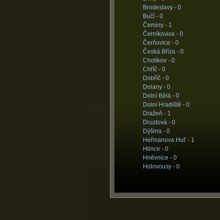
Brodeslavy -
0
Bučí -
0
Čeminy -
1
Černíkovice -
0
Čerňovice -
0
Česká Bříza -
0
Chotíkov -
0
Chříč -
0
Dobříč -
0
Dolany -
0
Dolní Bělá -
0
Dolní Hradiště -
0
Dražeň -
1
Druztová -
0
Dýšina -
0
Heřmanova Huť -
1
Hlince -
0
Hněvnice -
0
Holovousy -
0