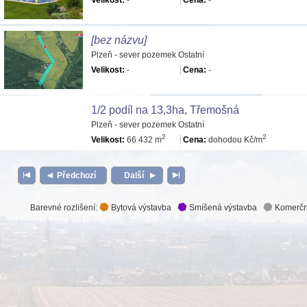
Velikost:
-
Cena:
-
[bez názvu]
Plzeň - sever pozemek Ostatní
Velikost:
-
Cena:
-
1/2 podíl na 13,3ha, Třemošná
Plzeň - sever pozemek Ostatní
2
2
Velikost:
66 432 m
Cena:
dohodou Kč/m
Předchozí
Další
Barevné rozlišení:
Bytová výstavba
Smíšená výstavba
Komerčn