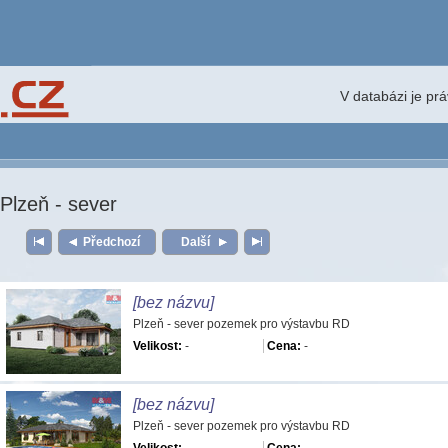
V databázi je pr
Plzeň - sever
Předchozí
Další
[bez názvu]
Plzeň - sever pozemek pro výstavbu RD
Velikost:
-
Cena:
-
[bez názvu]
Plzeň - sever pozemek pro výstavbu RD