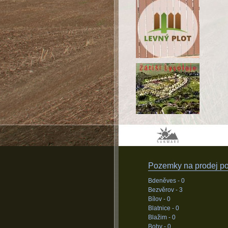
Pozemky na prodej pod
Bdeněves -
0
Bezvěrov -
3
Bílov -
0
Blatnice -
0
Blažim -
0
Bohy -
0