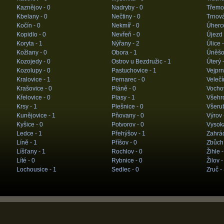
Kaznějov -
0
Nadryby -
0
Třemo
Kbelany -
0
Nečtiny -
0
Trnov
Kočín -
0
Nekmíř -
0
Úherc
Kopidlo -
0
Nevřeň -
0
Újezd
Koryta -
1
Nýřany -
2
Úlice 
Kožlany -
0
Obora -
1
Úněšo
Kozojedy -
0
Ostrov u Bezdružic -
1
Úterý 
Kozolupy -
0
Pastuchovice -
1
Vejprn
Kralovice -
1
Pernarec -
0
Velečí
Krašovice -
0
Pláně -
0
Vocho
Křelovice -
0
Plasy -
1
Všehr
Krsy -
1
Plešnice -
0
Všeru
Kunějovice -
1
Pňovany -
0
Výrov 
Kyšice -
0
Potvorov -
0
Vysok
Ledce -
1
Přehýšov -
1
Zahrá
Líně -
1
Příšov -
0
Zbůch
Líšťany -
1
Rochlov -
0
Žihle 
Líté -
0
Rybnice -
0
Žilov 
Lochousice -
1
Sedlec -
0
Zruč -