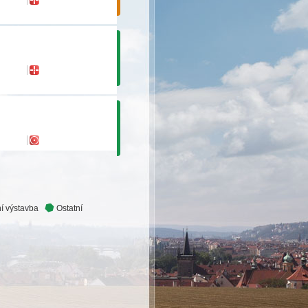
í výstavba
Ostatní