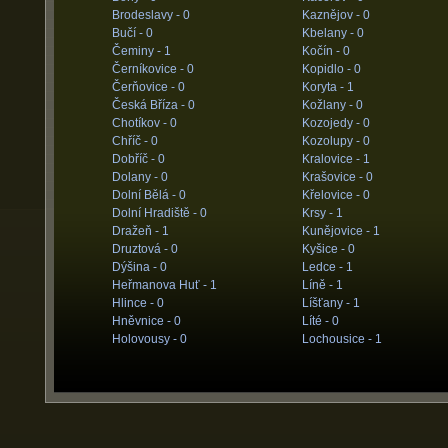
Brodeslavy -
0
Kaznějov -
0
Bučí -
0
Kbelany -
0
Čeminy -
1
Kočín -
0
Černíkovice -
0
Kopidlo -
0
Čerňovice -
0
Koryta -
1
Česká Bříza -
0
Kožlany -
0
Chotíkov -
0
Kozojedy -
0
Chříč -
0
Kozolupy -
0
Dobříč -
0
Kralovice -
1
Dolany -
0
Krašovice -
0
Dolní Bělá -
0
Křelovice -
0
Dolní Hradiště -
0
Krsy -
1
Dražeň -
1
Kunějovice -
1
Druztová -
0
Kyšice -
0
Dýšina -
0
Ledce -
1
Heřmanova Huť -
1
Líně -
1
Hlince -
0
Líšťany -
1
Hněvnice -
0
Líté -
0
Holovousy -
0
Lochousice -
1