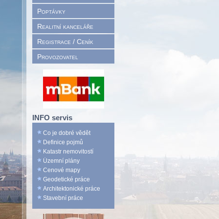
Poptávky
Realitní kanceláře
Registrace / Ceník
Provozovatel
INFO servis
Co je dobré vědět
Definice pojmů
Katastr nemovitostí
Územní plány
Cenové mapy
Geodetické práce
Architektonické práce
Stavební práce