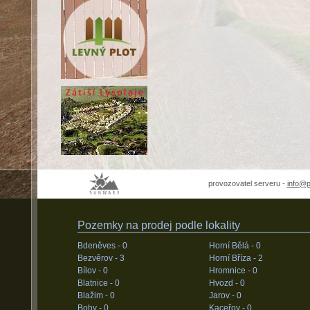
provozovatel serveru -
info@
Pozemky na prodej podle lokality
Bdeněves -
0
Horní Bělá -
0
Bezvěrov -
3
Horní Bříza -
2
Bílov -
0
Hromnice -
0
Blatnice -
0
Hvozd -
0
Blažim -
0
Jarov -
0
Bohy -
0
Kaceřov -
0