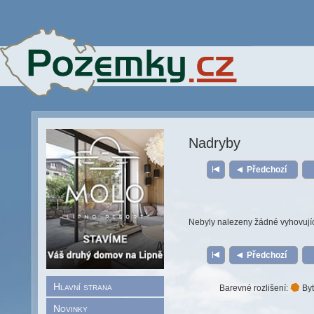
Nadryby
Předchozí
Nebyly nalezeny žádné vyhovují
Předchozí
Hlavní strana
Barevné rozlišení:
Byt
Novinky