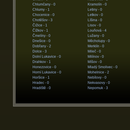
Chlumčany -
0
Kramolín -
0
Chlumy -
1
Letiny -
0
Chocenice -
0
Letkov -
0
Chotěšov -
3
Líšina -
0
Čižice -
1
Lisov -
0
Čížkov -
1
Louňová -
4
Čmelíny -
0
Lužany -
0
Dnešice -
0
Měcholupy -
0
Dobřany -
2
Merklín -
0
Dolce -
3
Mileč -
0
Dolní Lukavice -
0
Milínov -
0
Drahkov -
1
Míšov -
0
Honezovice -
0
Mladý Smolivec -
0
Horní Lukavice -
0
Mohelnice -
2
Horšice -
1
Nebílovy -
0
Hradec -
0
Nekvasovy -
0
Hradiště -
0
Nepomuk -
3