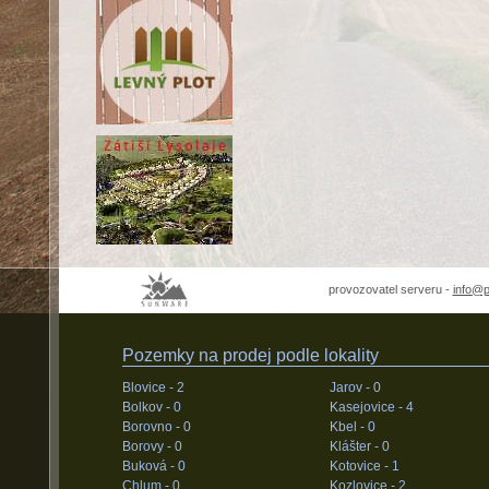
provozovatel serveru -
info@
Pozemky na prodej podle lokality
Blovice -
2
Jarov -
0
Bolkov -
0
Kasejovice -
4
Borovno -
0
Kbel -
0
Borovy -
0
Klášter -
0
Buková -
0
Kotovice -
1
Chlum -
0
Kozlovice -
2