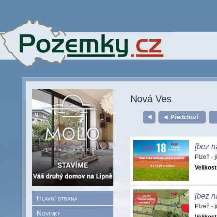
Nová Ves
Předchozí
[bez n
Plzeň - 
Velikost
[bez n
Hlavní strana
Plzeň - 
Novinky