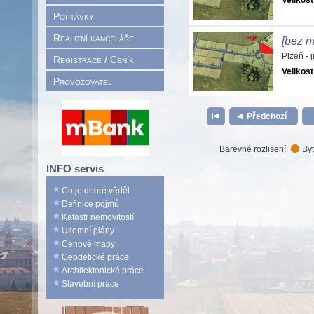
Velikost
Poptávky
Realitní kanceláře
[bez n
Plzeň - 
Registrace / Ceník
Velikost
Provozovatel
Předchozí
Barevné rozlišení:
Byt
INFO servis
Co je dobré vědět
Definice pojmů
Katastr nemovitostí
Územní plány
Cenové mapy
Geodetické práce
Architektonické práce
Stavební práce