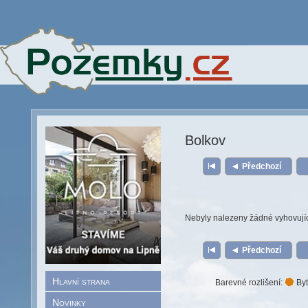
Bolkov
Předchozí
Nebyly nalezeny žádné vyhovují
Předchozí
Hlavní strana
Barevné rozlišení:
Byt
Novinky