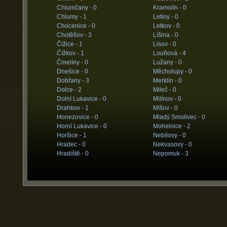
Chlumčany -
0
Kramolín -
0
Chlumy -
1
Letiny -
0
Chocenice -
0
Letkov -
0
Chotěšov -
3
Líšina -
0
Čižice -
1
Lisov -
0
Čížkov -
1
Louňová -
4
Čmelíny -
0
Lužany -
0
Dnešice -
0
Měcholupy -
0
Dobřany -
3
Merklín -
0
Dolce -
2
Mileč -
0
Dolní Lukavice -
0
Milínov -
0
Drahkov -
1
Míšov -
0
Honezovice -
0
Mladý Smolivec -
0
Horní Lukavice -
0
Mohelnice -
2
Horšice -
1
Nebílovy -
0
Hradec -
0
Nekvasovy -
0
Hradiště -
0
Nepomuk -
3