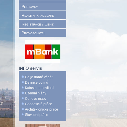
Poptávky
Realitní kanceláře
Registrace / Ceník
Provozovatel
INFO servis
Co je dobré vědět
Definice pojmů
Katastr nemovitostí
Územní plány
Cenové mapy
Geodetické práce
Architektonické práce
Stavební práce