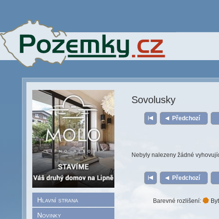
Sovolusky
Předchozí
Nebyly nalezeny žádné vyhovují
Předchozí
Hlavní strana
Barevné rozlišení:
Byt
Novinky