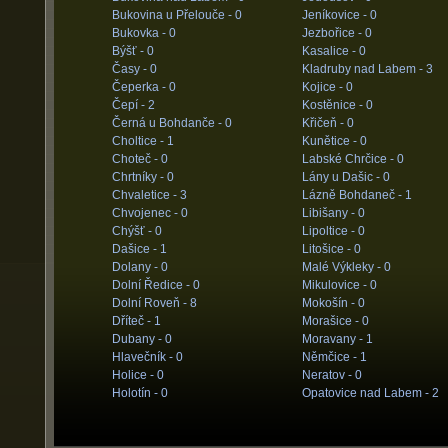
Bukovina u Přelouče -
0
Jeníkovice -
0
Bukovka -
0
Jezbořice -
0
Býšť -
0
Kasalice -
0
Časy -
0
Kladruby nad Labem -
3
Čeperka -
0
Kojice -
0
Čepí -
2
Kostěnice -
0
Černá u Bohdanče -
0
Křičeň -
0
Choltice -
1
Kunětice -
0
Choteč -
0
Labské Chrčice -
0
Chrtníky -
0
Lány u Dašic -
0
Chvaletice -
3
Lázně Bohdaneč -
1
Chvojenec -
0
Libišany -
0
Chýšť -
0
Lipoltice -
0
Dašice -
1
Litošice -
0
Dolany -
0
Malé Výkleky -
0
Dolní Ředice -
0
Mikulovice -
0
Dolní Roveň -
8
Mokošín -
0
Dříteč -
1
Morašice -
0
Dubany -
0
Moravany -
1
Hlavečník -
0
Němčice -
1
Holice -
0
Neratov -
0
Holotín -
0
Opatovice nad Labem -
2