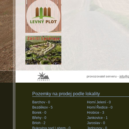
provozovatel serveru -
info@
Pozemky na prodej podle lokality
Barchov -
0
Horní Jelení -
0
Bezděkov -
5
Horní Ředice -
0
Borek -
0
Hrobice -
3
Břehy -
0
Jankovice -
1
Brloh -
2
Jaroslav -
0
Bukovina nad Labem -
0
Jedousov -
0