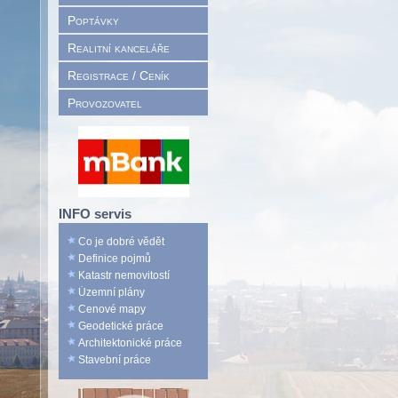
Poptávky
Realitní kanceláře
Registrace / Ceník
Provozovatel
INFO servis
Co je dobré vědět
Definice pojmů
Katastr nemovitostí
Územní plány
Cenové mapy
Geodetické práce
Architektonické práce
Stavební práce