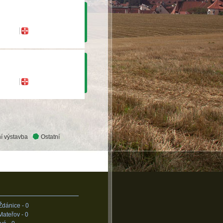
í výstavba
Ostatní
Ždánice -
0
Mateřov -
0