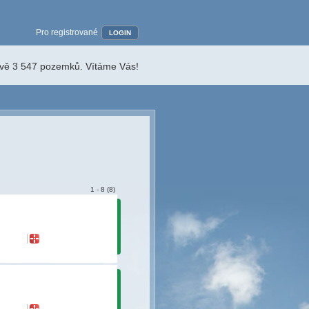
Pro registrované
LOGIN
ávě 3 547 pozemků. Vítáme Vás!
1 - 8 (8)