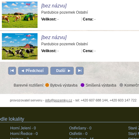
[bez názvu]
Pardubice pozemek Ostatní
Velikost:
-
Cena:
-
[bez názvu]
Pardubice pozemek Ostatní
Velikost:
-
Cena:
-
Předchozí
Další
Barevné rozlišení:
Bytová výstavba
Smíšená výstavba
Komerčn
provozovatel serveru -
info@pozemky.cz
- tel: +420 607 688 144, +420 603 147 722
le lokality
Horní Jelení -
0
Ostřešany -
0
Staré 
Horní Ředice -
0
Ostřetín -
0
Starý 