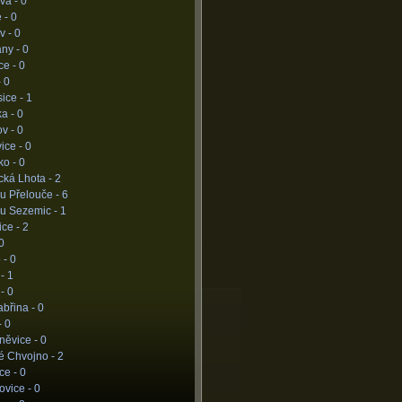
vá -
0
e -
0
v -
0
any -
0
ce -
0
-
0
ice -
1
ka -
0
ov -
0
ice -
0
ko -
0
cká Lhota -
2
u Přelouče -
6
 u Sezemic -
1
ice -
2
0
 -
0
 -
1
 -
0
abřina -
0
-
0
něvice -
0
é Chvojno -
2
ce -
0
ovice -
0