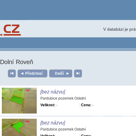
V databázi je pr
Dolní Roveň
Předchozí
Další
[bez názvu]
Pardubice pozemek Ostatní
Velikost:
-
Cena:
-
[bez názvu]
Pardubice pozemek Ostatní