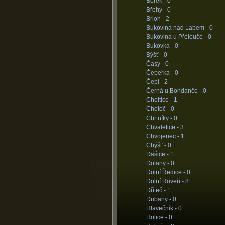
Borek -
0
Břehy -
0
Brloh -
2
Bukovina nad Labem -
0
Bukovina u Přelouče -
0
Bukovka -
0
Býšť -
0
Časy -
0
Čeperka -
0
Čepí -
2
Černá u Bohdanče -
0
Choltice -
1
Choteč -
0
Chrtníky -
0
Chvaletice -
3
Chvojenec -
1
Chýšť -
0
Dašice -
1
Dolany -
0
Dolní Ředice -
0
Dolní Roveň -
8
Dříteč -
1
Dubany -
0
Hlavečník -
0
Holice -
0