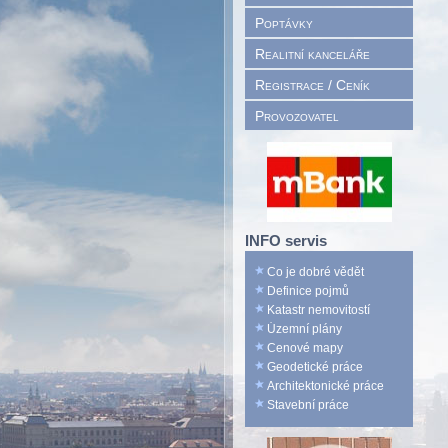
Poptávky
Realitní kanceláře
Registrace / Ceník
Provozovatel
INFO servis
Co je dobré vědět
Definice pojmů
Katastr nemovitostí
Územní plány
Cenové mapy
Geodetické práce
Architektonické práce
Stavební práce