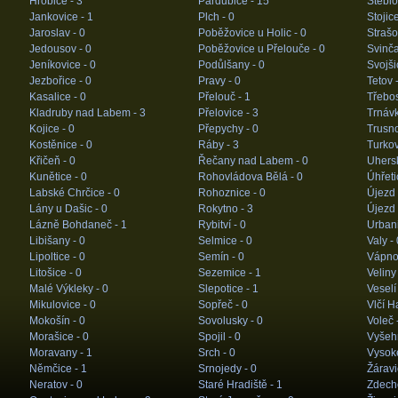
Hrobice -
3
Pardubice -
15
Stéblo
Jankovice -
1
Plch -
0
Stojic
Jaroslav -
0
Poběžovice u Holic -
0
Strašo
Jedousov -
0
Poběžovice u Přelouče -
0
Svinč
Jeníkovice -
0
Podůlšany -
0
Svojši
Jezbořice -
0
Pravy -
0
Tetov 
Kasalice -
0
Přelouč -
1
Třebos
Kladruby nad Labem -
3
Přelovice -
3
Trnáv
Kojice -
0
Přepychy -
0
Trusn
Kostěnice -
0
Ráby -
3
Turkov
Křičeň -
0
Řečany nad Labem -
0
Uhers
Kunětice -
0
Rohovládova Bělá -
0
Úhřeti
Labské Chrčice -
0
Rohoznice -
0
Újezd 
Lány u Dašic -
0
Rokytno -
3
Újezd
Lázně Bohdaneč -
1
Rybitví -
0
Urban
Libišany -
0
Selmice -
0
Valy -
Lipoltice -
0
Semín -
0
Vápno
Litošice -
0
Sezemice -
1
Veliny
Malé Výkleky -
0
Slepotice -
1
Veselí
Mikulovice -
0
Sopřeč -
0
Vlčí H
Mokošín -
0
Sovolusky -
0
Voleč 
Morašice -
0
Spojil -
0
Vyšeh
Moravany -
1
Srch -
0
Vysok
Němčice -
1
Srnojedy -
0
Žáravi
Neratov -
0
Staré Hradiště -
1
Zdech