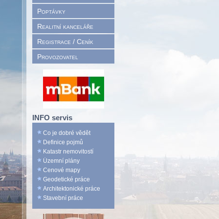
Poptávky
Realitní kanceláře
Registrace / Ceník
Provozovatel
INFO servis
Co je dobré vědět
Definice pojmů
Katastr nemovitostí
Územní plány
Cenové mapy
Geodetické práce
Architektonické práce
Stavební práce