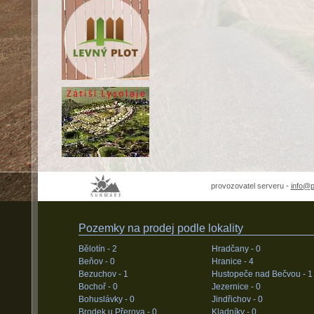
provozovatel serveru -
info@
Pozemky na prodej podle lokality
Bělotín -
2
Hradčany -
0
Beňov -
0
Hranice -
4
Bezuchov -
1
Hustopeče nad Bečvou -
1
Bochoř -
0
Jezernice -
0
Bohuslávky -
0
Jindřichov -
0
Brodek u Přerova -
0
Kladníky -
0