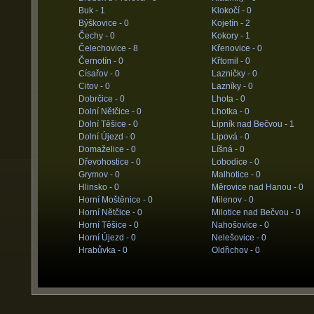
Buk -
1
Klokočí -
0
Býškovice -
0
Kojetín -
2
Čechy -
0
Kokory -
1
Čelechovice -
8
Křenovice -
0
Černotín -
0
Křtomil -
0
Císařov -
0
Lazničky -
0
Citov -
0
Lazníky -
0
Dobrčice -
0
Lhota -
0
Dolní Nětčice -
0
Lhotka -
0
Dolní Těšice -
0
Lipník nad Bečvou -
1
Dolní Újezd -
0
Lipová -
0
Domaželice -
0
Líšná -
0
Dřevohostice -
0
Lobodice -
0
Grymov -
0
Malhotice -
0
Hlinsko -
0
Měrovice nad Hanou -
0
Horní Moštěnice -
0
Milenov -
0
Horní Nětčice -
0
Milotice nad Bečvou -
0
Horní Těšice -
0
Nahošovice -
0
Horní Újezd -
0
Nelešovice -
0
Hrabůvka -
0
Oldřichov -
0