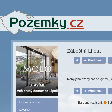
Zábeštní Lhota
Předchozí
Nebyly nalezeny žádné vyhovují
Předchozí
Hlavní strana
Barevné rozlišení:
Byt
Novinky