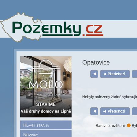
Opatovice
Předchozí
Nebyly nalezeny žádné vyhovují
Předchozí
Hlavní strana
Barevné rozlišení:
Byt
Novinky