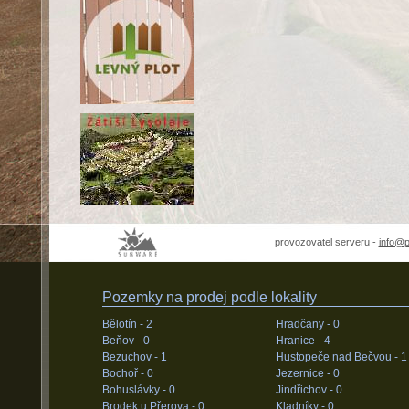
provozovatel serveru -
info@
Pozemky na prodej podle lokality
Bělotín -
2
Hradčany -
0
Beňov -
0
Hranice -
4
Bezuchov -
1
Hustopeče nad Bečvou -
1
Bochoř -
0
Jezernice -
0
Bohuslávky -
0
Jindřichov -
0
Brodek u Přerova -
0
Kladníky -
0