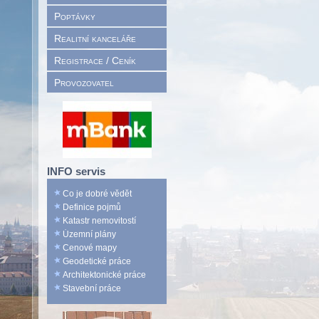
Poptávky
Realitní kanceláře
Registrace / Ceník
Provozovatel
INFO servis
Co je dobré vědět
Definice pojmů
Katastr nemovitostí
Územní plány
Cenové mapy
Geodetické práce
Architektonické práce
Stavební práce