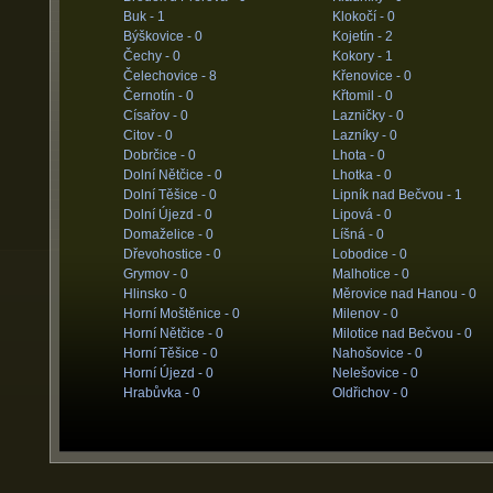
Buk -
1
Klokočí -
0
Býškovice -
0
Kojetín -
2
Čechy -
0
Kokory -
1
Čelechovice -
8
Křenovice -
0
Černotín -
0
Křtomil -
0
Císařov -
0
Lazničky -
0
Citov -
0
Lazníky -
0
Dobrčice -
0
Lhota -
0
Dolní Nětčice -
0
Lhotka -
0
Dolní Těšice -
0
Lipník nad Bečvou -
1
Dolní Újezd -
0
Lipová -
0
Domaželice -
0
Líšná -
0
Dřevohostice -
0
Lobodice -
0
Grymov -
0
Malhotice -
0
Hlinsko -
0
Měrovice nad Hanou -
0
Horní Moštěnice -
0
Milenov -
0
Horní Nětčice -
0
Milotice nad Bečvou -
0
Horní Těšice -
0
Nahošovice -
0
Horní Újezd -
0
Nelešovice -
0
Hrabůvka -
0
Oldřichov -
0