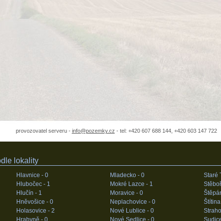
provozovatel serveru -
info@pozemky.cz
- tel: +420 607 688 144, +420 603 147 722
le lokality
Hlavnice -
0
Mladecko -
0
Staré 
Hlubočec -
1
Mokré Lazce -
1
Stěboř
Hlučín -
1
Moravice -
0
Štěpá
Hněvošice -
0
Neplachovice -
0
Štítina
Holasovice -
2
Nové Lublice -
0
Straho
Hrabyně -
0
Nové Sedlice -
0
Sudic