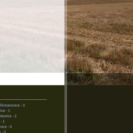
Těchanovice -
0
ice -
1
nkovice -
2
 -
1
vice -
0
e -
0