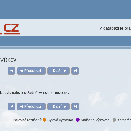
V databázi je pr
Vítkov
Předchozí
Další
Nebyly nalezeny žádné vyhovující pozemky
Předchozí
Další
Barevné rozlišení:
Bytová výstavba
Smíšená výstavba
Komerčn