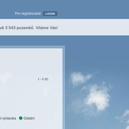
Pro registrované
LOGIN
ávě 3 543 pozemků. Vítáme Vás!
1 - 0 (0)
í výstavba
Ostatní