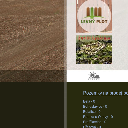
Pozemky na prodej pod
Bělá -
0
Bohuslavice -
0
Bolatice -
0
Branka u Opavy -
0
Bratříkovice -
0
Březová -
0