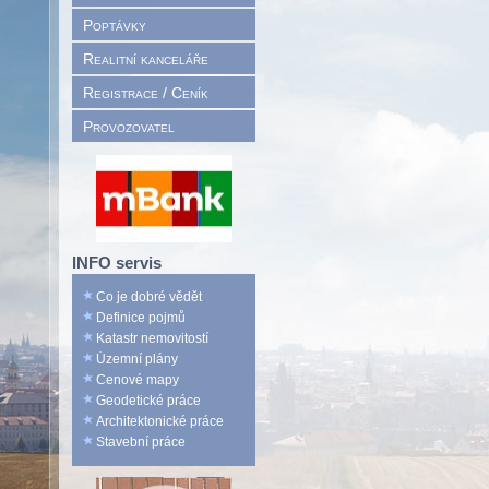
Poptávky
Realitní kanceláře
Registrace / Ceník
Provozovatel
INFO servis
Co je dobré vědět
Definice pojmů
Katastr nemovitostí
Územní plány
Cenové mapy
Geodetické práce
Architektonické práce
Stavební práce