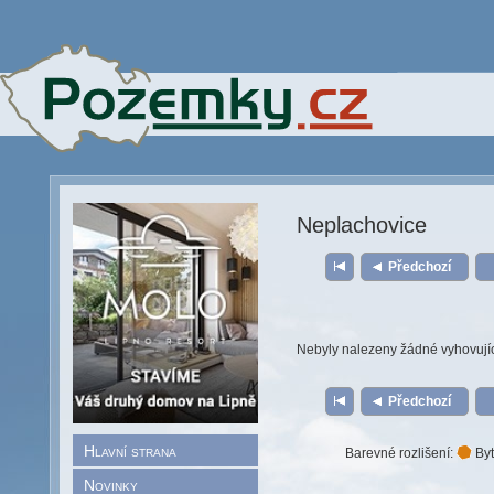
Neplachovice
Předchozí
Nebyly nalezeny žádné vyhovují
Předchozí
Hlavní strana
Barevné rozlišení:
Byt
Novinky