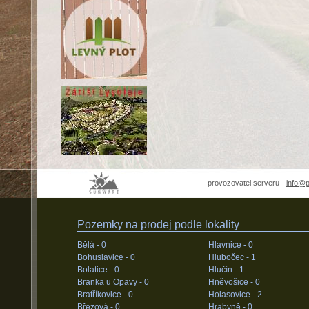
provozovatel serveru -
info@
Pozemky na prodej podle lokality
Bělá -
0
Hlavnice -
0
Bohuslavice -
0
Hlubočec -
1
Bolatice -
0
Hlučín -
1
Branka u Opavy -
0
Hněvošice -
0
Bratříkovice -
0
Holasovice -
2
Březová -
0
Hrabyně -
0