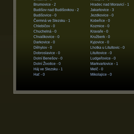
Brumovice -
2
Hradec nad Moravicí -
1
Budišov nad Budišovkou -
2
Jakartovice -
3
Budišovice -
0
Jezdkovice -
0
Čermná ve Slezsku -
1
Kobeřice -
0
Chlebičov -
0
Kozmice -
0
Chuchelná -
0
Kravaře -
0
Chvalíkovice -
0
Kružberk -
0
Darkovice -
0
Kyjovice -
0
Děhylov -
0
Lhotka u Litultovic -
0
Dobroslavice -
0
Litultovice -
0
Dolní Benešov -
0
Ludgeřovice -
0
Dolní Životice -
0
Markvartovice -
1
Háj ve Slezsku -
1
Melč -
0
Hať -
0
Mikolajice -
0