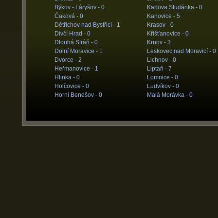
Býkov - Láryšov -
0
Karlova Studánka -
0
Čaková -
0
Karlovice -
5
Dětřichov nad Bystřicí -
1
Krasov -
0
Dívčí Hrad -
0
Křišťanovice -
0
Dlouhá Stráň -
0
Krnov -
3
Dolní Moravice -
1
Leskovec nad Moravicí -
0
Dvorce -
2
Lichnov -
0
Heřmanovice -
1
Liptaň -
7
Hlinka -
0
Lomnice -
0
Holčovice -
0
Ludvíkov -
0
Horní Benešov -
0
Malá Morávka -
0