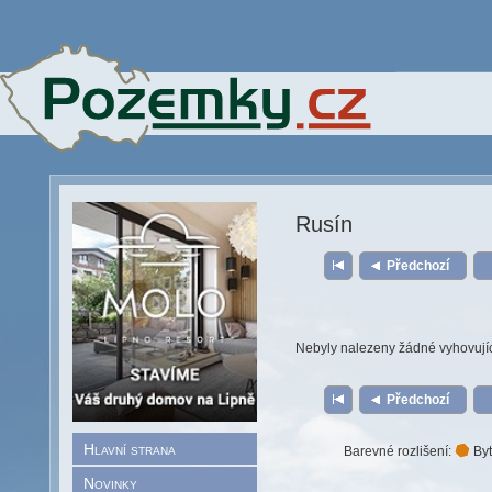
Rusín
Předchozí
Nebyly nalezeny žádné vyhovují
Předchozí
Hlavní strana
Barevné rozlišení:
Byt
Novinky