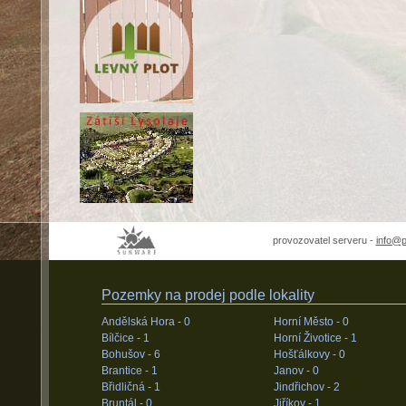
provozovatel serveru -
info@
Pozemky na prodej podle lokality
Andělská Hora -
0
Horní Město -
0
Bílčice -
1
Horní Životice -
1
Bohušov -
6
Hošťálkovy -
0
Brantice -
1
Janov -
0
Břidličná -
1
Jindřichov -
2
Bruntál -
0
Jiříkov -
1