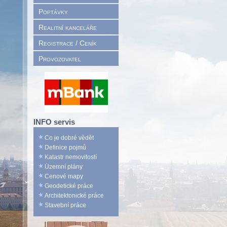
Poptávky
Realitní kanceláře
Registrace / Ceník
Provozovatel
INFO servis
Co je dobré vědět
Definice pojmů
Katastr nemovitostí
Územní plány
Cenové mapy
Geodetické práce
Architektonické práce
Stavební práce