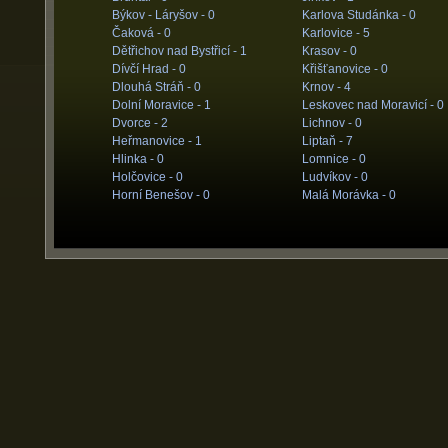
Býkov - Láryšov -
0
Karlova Studánka -
0
Čaková -
0
Karlovice -
5
Dětřichov nad Bystřicí -
1
Krasov -
0
Dívčí Hrad -
0
Křišťanovice -
0
Dlouhá Stráň -
0
Krnov -
4
Dolní Moravice -
1
Leskovec nad Moravicí -
0
Dvorce -
2
Lichnov -
0
Heřmanovice -
1
Liptaň -
7
Hlinka -
0
Lomnice -
0
Holčovice -
0
Ludvíkov -
0
Horní Benešov -
0
Malá Morávka -
0