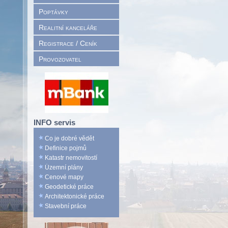
Poptávky
Realitní kanceláře
Registrace / Ceník
Provozovatel
INFO servis
Co je dobré vědět
Definice pojmů
Katastr nemovitostí
Územní plány
Cenové mapy
Geodetické práce
Architektonické práce
Stavební práce