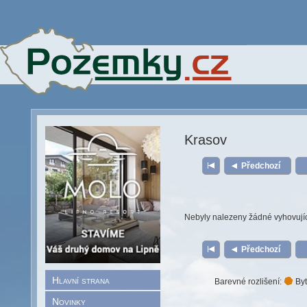
Krasov
Předchozí
Nebyly nalezeny žádné vyhovují
Předchozí
Hlavní strana
Barevné rozlišení:
Byt
Novinky