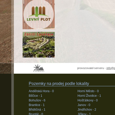
provozovatel serveru -
info@
Pozemky na prodej podle lokality
Andělská Hora -
0
Horní Město -
0
Bílčice -
1
Horní Životice -
1
Bohušov -
6
Hošťálkovy -
0
Brantice -
1
Janov -
0
Břidličná -
1
Jindřichov -
2
Bruntál -
0
Jiříkov -
1