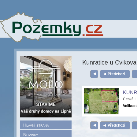
Kunratice u Cvikova
Předchozí
KUNR
Česká L
Velikost
Hlavní strana
Předchozí
Novinky