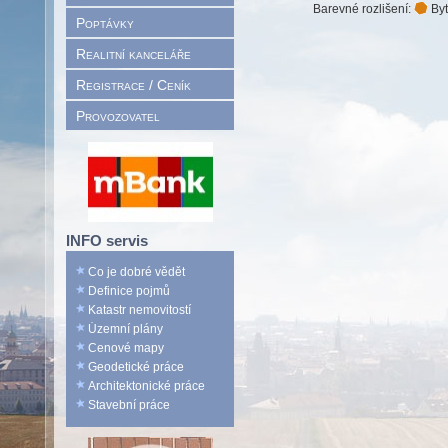
Barevné rozlišení:
Byt
Poptávky
Realitní kanceláře
Registrace / Ceník
Provozovatel
INFO servis
Co je dobré vědět
Definice pojmů
Katastr nemovitostí
Územní plány
Cenové mapy
Geodetické práce
Architektonické práce
Stavební práce