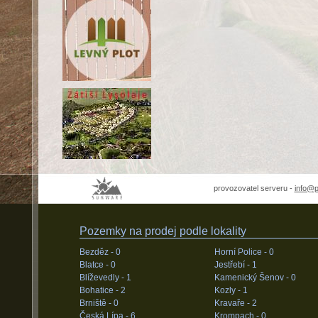
provozovatel serveru -
info@
Pozemky na prodej podle lokality
Bezděz -
0
Horní Police -
0
Blatce -
0
Jestřebí -
1
Blíževedly -
1
Kamenický Šenov -
0
Bohatice -
2
Kozly -
1
Brniště -
0
Kravaře -
2
Česká Lípa -
6
Krompach -
0