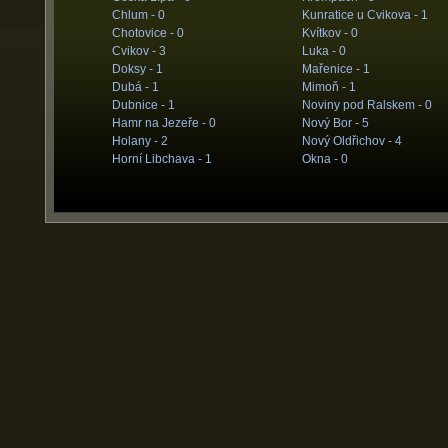
Chlum -
0
Kunratice u Cvikova -
1
Chotovice -
0
Kvítkov -
0
Cvikov -
3
Luka -
0
Doksy -
1
Mařenice -
1
Dubá -
1
Mimoň -
1
Dubnice -
1
Noviny pod Ralskem -
0
Hamr na Jezeře -
0
Nový Bor -
5
Holany -
2
Nový Oldřichov -
4
Horní Libchava -
1
Okna -
0