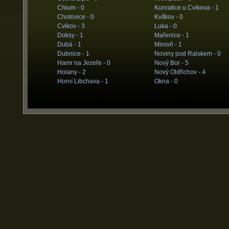
Chlum -
0
Kunratice u Cvikova -
1
Chotovice -
0
Kvítkov -
0
Cvikov -
3
Luka -
0
Doksy -
1
Mařenice -
1
Dubá -
1
Mimoň -
1
Dubnice -
1
Noviny pod Ralskem -
0
Hamr na Jezeře -
0
Nový Bor -
5
Holany -
2
Nový Oldřichov -
4
Horní Libchava -
1
Okna -
0