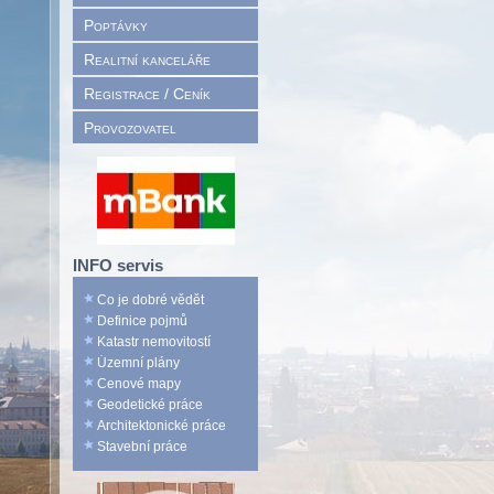
Poptávky
Realitní kanceláře
Registrace / Ceník
Provozovatel
INFO servis
Co je dobré vědět
Definice pojmů
Katastr nemovitostí
Územní plány
Cenové mapy
Geodetické práce
Architektonické práce
Stavební práce