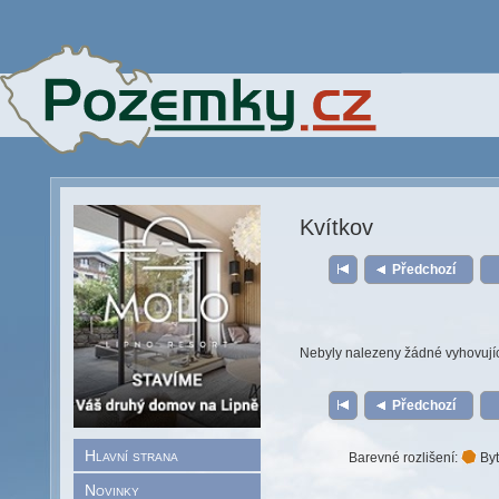
Kvítkov
Předchozí
Nebyly nalezeny žádné vyhovují
Předchozí
Hlavní strana
Barevné rozlišení:
Byt
Novinky