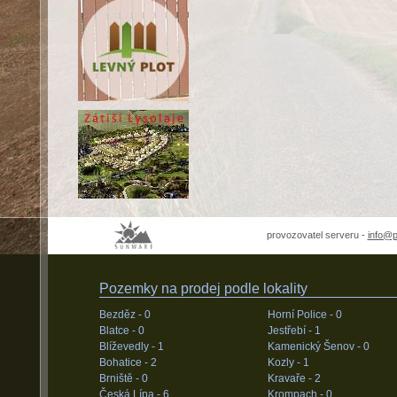
provozovatel serveru -
info@
Pozemky na prodej podle lokality
Bezděz -
0
Horní Police -
0
Blatce -
0
Jestřebí -
1
Blíževedly -
1
Kamenický Šenov -
0
Bohatice -
2
Kozly -
1
Brniště -
0
Kravaře -
2
Česká Lípa -
6
Krompach -
0