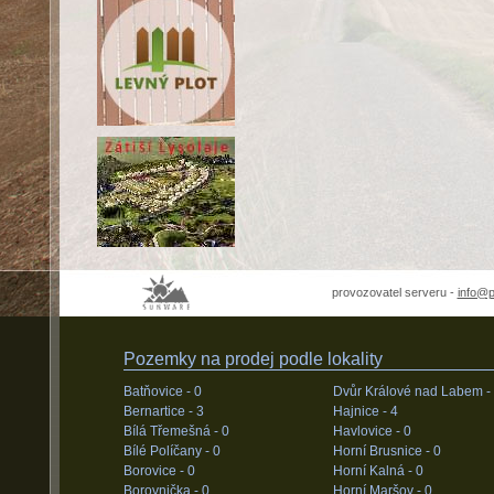
provozovatel serveru -
info@
Pozemky na prodej podle lokality
Batňovice -
0
Dvůr Králové nad Labem -
Bernartice -
3
Hajnice -
4
Bílá Třemešná -
0
Havlovice -
0
Bílé Políčany -
0
Horní Brusnice -
0
Borovice -
0
Horní Kalná -
0
Borovnička -
0
Horní Maršov -
0