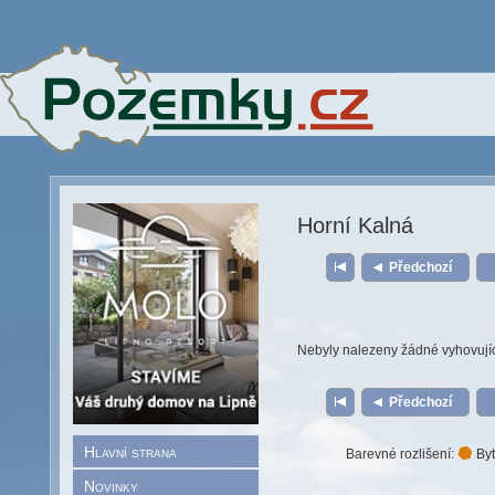
Horní Kalná
Předchozí
Nebyly nalezeny žádné vyhovují
Předchozí
Hlavní strana
Barevné rozlišení:
Byt
Novinky