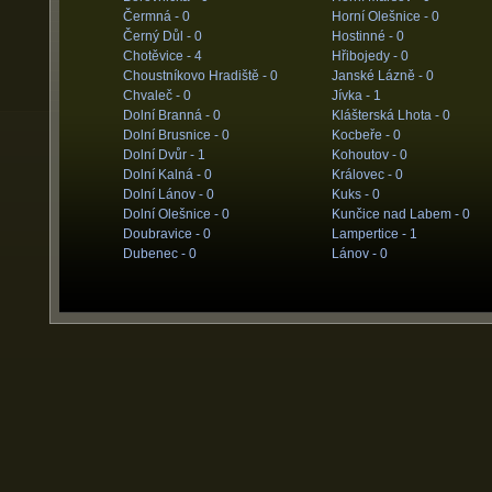
Čermná -
0
Horní Olešnice -
0
Černý Důl -
0
Hostinné -
0
Chotěvice -
4
Hřibojedy -
0
Choustníkovo Hradiště -
0
Janské Lázně -
0
Chvaleč -
0
Jívka -
1
Dolní Branná -
0
Klášterská Lhota -
0
Dolní Brusnice -
0
Kocbeře -
0
Dolní Dvůr -
1
Kohoutov -
0
Dolní Kalná -
0
Královec -
0
Dolní Lánov -
0
Kuks -
0
Dolní Olešnice -
0
Kunčice nad Labem -
0
Doubravice -
0
Lampertice -
1
Dubenec -
0
Lánov -
0