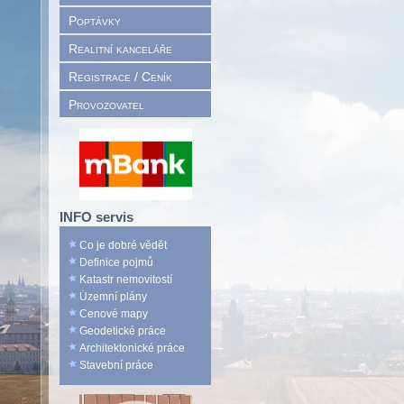
Poptávky
Realitní kanceláře
Registrace / Ceník
Provozovatel
INFO servis
Co je dobré vědět
Definice pojmů
Katastr nemovitostí
Územní plány
Cenové mapy
Geodetické práce
Architektonické práce
Stavební práce