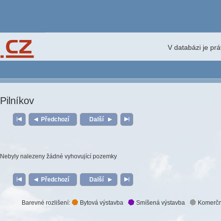
V databázi je pr
Pilníkov
Předchozí
Další
Nebyly nalezeny žádné vyhovující pozemky
Předchozí
Další
Barevné rozlišení:
Bytová výstavba
Smíšená výstavba
Komerčn