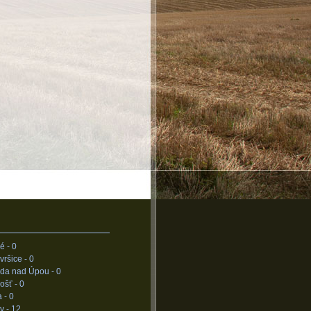
é -
0
vršice -
0
da nad Úpou -
0
ošť -
0
a -
0
v -
12