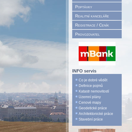
Poptávky
Realitní kanceláře
Registrace / Ceník
Provozovatel
INFO servis
Co je dobré vědět
Definice pojmů
Katastr nemovitostí
Územní plány
Cenové mapy
Geodetické práce
Architektonické práce
Stavební práce