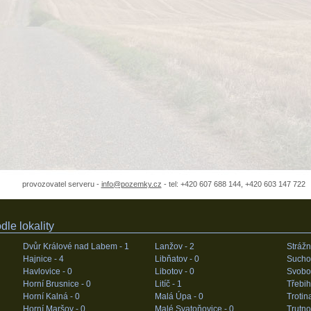
provozovatel serveru -
info@pozemky.cz
- tel: +420 607 688 144, +420 603 147 722
le lokality
Dvůr Králové nad Labem -
1
Lanžov -
2
Strážn
Hajnice -
4
Libňatov -
0
Sucho
Havlovice -
0
Libotov -
0
Svobo
Horní Brusnice -
0
Litíč -
1
Třebih
Horní Kalná -
0
Malá Úpa -
0
Trotin
Horní Maršov -
0
Malé Svatoňovice -
0
Trutno