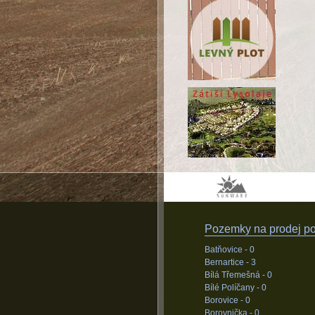
Pozemky na prodej pod
Batňovice -
0
Bernartice -
3
Bílá Třemešná -
0
Bílé Políčany -
0
Borovice -
0
Borovnička -
0