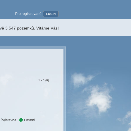
Pro registrované
LOGIN
ávě 3 547 pozemků. Vítáme Vás!
1 - 0 (0)
í výstavba
Ostatní